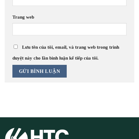
Trang web
Lưu tên của tôi, email, và trang web trong trình
duyệt này cho lần bình luận kế tiếp của tôi.