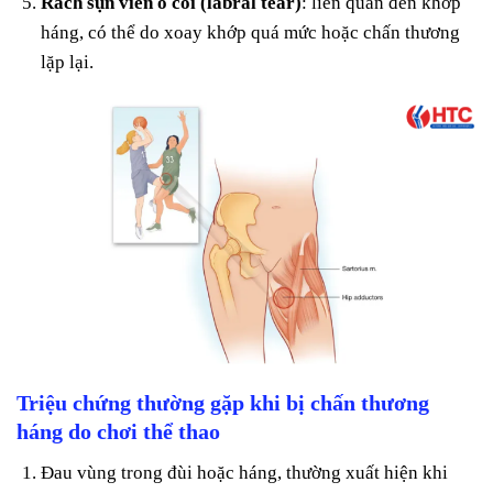
Rách sụn viền ổ cối (labral tear)
: liên quan đến khớp
háng, có thể do xoay khớp quá mức hoặc chấn thương
lặp lại.
Triệu chứng thường gặp khi bị chấn thương
háng do chơi thể thao
Đau vùng trong đùi hoặc háng, thường xuất hiện khi