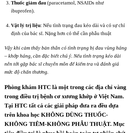
Thuốc giảm đau
(paracetamol, NSAIDs như
ibuprofen).
Vật lý trị liệu
: Nếu tình trạng đau kéo dài và có sự chỉ
định của bác sĩ. Nặng hơn có thể cần phẫu thuật
Vậy khi cảm thấy bản thân có tình trạng bị đau vùng háng
– khớp háng, cần đặc biết chú ý. Nếu tình trạng kéo dài
nên tới gặp bác sĩ chuyên môn để kiểm tra và đánh giá
mức độ chấn thương.
Phòng khám HTC là một trong các địa chỉ vàng
trong điều trị bệnh cơ xương khớp ở Việt Nam.
Tại HTC tất cả các giải pháp đưa ra đều dựa
trên khoa học KHÔNG DÙNG THUỐC-
KHÔNG TIÊM-KHÔNG PHẪU THUẬT. Mục