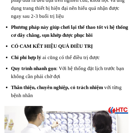
pháp đưa ra đều dựa trên nghiên cứu, khoa học và ứng
dụng trang thiết bị hiện đại nên hiểu quả nhận được
ngay sau 2-3 buổi trị liệu
Phương pháp này giúp chơi lại thể thao tốt vì hệ thống
cơ dây chằng, sụn khớp được phục hồi
CÓ CAM KẾT HIỆU QUẢ ĐIỀU TRỊ
Chi phí hợp lý
ai cũng có thể điều trị được
Quy trình nhanh gọn
: Với hệ thống đặt lịch trước bạn
không cần phải chờ đợi
Thân thiện, chuyên nghiệp, có trách nhiệm
với từng
bệnh nhân