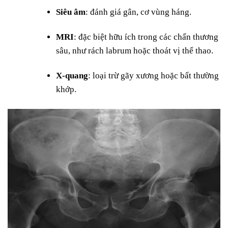
Siêu âm
: đánh giá gân, cơ vùng háng.
MRI
: đặc biệt hữu ích trong các chấn thương
sâu, như rách labrum hoặc thoát vị thể thao.
X-quang
: loại trừ gãy xương hoặc bất thường
khớp.