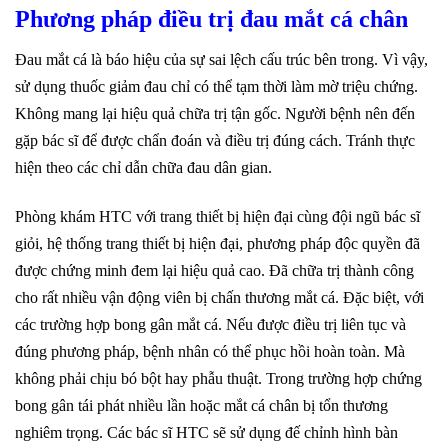
Phương pháp điều trị đau mắt cá chân
Đau mắt cá là báo hiệu của sự sai lệch cấu trúc bên trong. Vì vậy,
sử dụng thuốc giảm đau chỉ có thể tạm thời làm mờ triệu chứng.
Không mang lại hiệu quả chữa trị tận gốc. Người bệnh nên đến
gặp bác sĩ để được chẩn đoán và điều trị đúng cách. Tránh thực
hiện theo các chỉ dẫn chữa đau dân gian.
Phòng khám HTC với trang thiết bị hiện đại cùng đội ngũ bác sĩ
giỏi, hệ thống trang thiết bị hiện đại, phương pháp độc quyền đã
được chứng minh đem lại hiệu quả cao. Đã chữa trị thành công
cho rất nhiều vận động viên bị chấn thương mắt cá. Đặc biệt, với
các trường hợp bong gân mắt cá. Nếu được điều trị liên tục và
đúng phương pháp, bệnh nhân có thể phục hồi hoàn toàn. Mà
không phải chịu bó bột hay phẫu thuật. Trong trường hợp chứng
bong gân tái phát nhiều lần hoặc mắt cá chân bị tổn thương
nghiêm trọng. Các bác sĩ HTC sẽ sử dụng đế chỉnh hình bàn