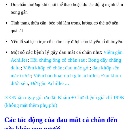
Do chấn thương khi chơi thể thao hoặc do tác động mạnh làm
bong gân
Tình trạng thừa cân, béo phì làm trọng lượng cơ thể trở nên
quá tải
Yếu tố sai lệch trục cổ chân: hay được cho là yếu tố di truyền.
Một số các bệnh lý gây đau mắt cá chân như:
Viêm gân
Achilles
;
Hội chứng ống cổ chân sau
;
Bong dây chằng
delta
;
Viêm khớp cổ chân
;
đau mác gót
;
đau khớp sên
mác trước
;
Viêm bao hoạt dịch gân achilles
;
Đau khớp
dưới sên
;
Đứt gân Achilles…
>>>Nhận ngay gói ưu đãi Khám + Chữa bệnh giá chỉ 199K
(không mất thêm phụ phí)
Các tác động của đau mắt cá chân đến
sức khỏe con người