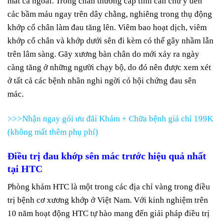
mắt cá ngoài. Trong chấn thương cấp tính cần chứ ý đến
các bầm máu ngay trên dây chằng, nghiêng trong thụ động
khớp cổ chân làm đau tăng lên. Viêm bao hoạt dịch, viêm
khớp cổ chân và khớp dưới sên đi kèm có thể gây nhầm lẫn
trên lâm sàng. Gãy xương bàn chân do mới xảy ra ngày
càng tăng ở những người chạy bộ, do đó nên được xem xét
ở tất cả các bệnh nhân nghi ngời có hội chứng đau sên
mác.
>>>Nhận ngay gói ưu đãi Khám + Chữa bệnh giá chỉ 199K
(không mất thêm phụ phí)
Điều trị đau khớp sên mác trước hiệu quả nhất
tại HTC
Phòng khám HTC là một trong các địa chỉ vàng trong điều
trị bệnh cơ xương khớp ở Việt Nam. Với kinh nghiệm trên
10 năm hoạt động HTC tự hào mang đến giải pháp điều trị