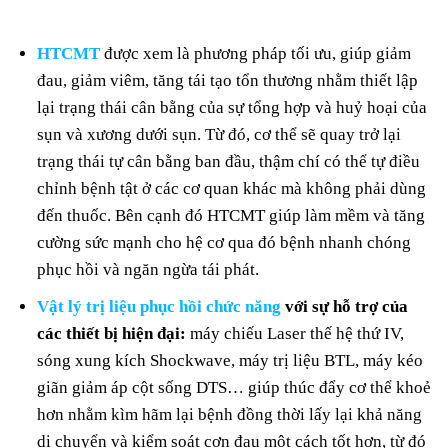
HTCMT
được xem là phương pháp tối ưu, giúp giảm
đau, giảm viêm, tăng tái tạo tổn thương nhằm thiết lập
lại trạng thái cân bằng của sự tổng hợp và huỷ hoại của
sụn và xương dưới sụn. Từ đó, cơ thể sẽ quay trở lại
trạng thái tự cân bằng ban đầu, thậm chí có thể tự điều
chỉnh bệnh tật ở các cơ quan khác mà không phải dùng
đến thuốc. Bên cạnh đó HTCMT giúp làm mềm và tăng
cường sức mạnh cho hệ cơ qua đó bệnh nhanh chóng
phục hồi và ngăn ngừa tái phát.
Vật lý trị liệu phục hồi chức năng
với sự hỗ trợ của
các thiết bị hiện đại:
máy chiếu Laser thế hệ thứ IV,
sóng xung kích Shockwave, máy trị liệu BTL, máy kéo
giãn giảm áp cột sống DTS… giúp thúc đẩy cơ thể khoẻ
hơn nhằm kìm hãm lại bệnh đồng thời lấy lại khả năng
di chuyển và kiểm soát cơn đau một cách tốt hơn, từ đó