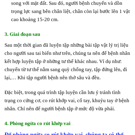
song với mặt đất. Sau đó, người bệnh chuyển và dồn
trọng lực sang bên chân liệt, chân còn lại bước lên 1 vật
cao khoảng 15-20 cm.
3. Giai đoạn sau
Sau một thời gian đã luyện tập những bài tập vật lý trị liệu
cho người sau tai biến như trên, chúng ta nên để bệnh nhân
kết hợp luyện tập ở những tư thế khác nhau. Ví dụ như:
chuyển từ tư thế nằm sang quỳ chống tay, tập đứng lên, đi
lại,… Khi tập người bệnh nên thở sâu và đều.
Đặc biệt, trong quá trình tập luyện cần lưu ý tránh tình
trạng co cứng cơ, co rút khớp vai, cổ tay, khuỷu tay ở bệnh
nhân. Chỉ nên để người bệnh tập ở mức độ vừa phải.
4. Phòng ngừa co rút khớp vai
Để phòng ngừa co rút khớp vai, chúng ta có thể