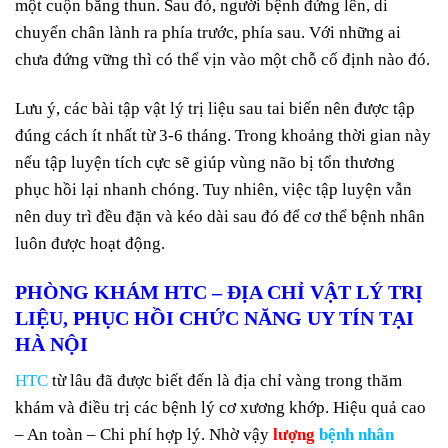
một cuộn băng thun. Sau đó, người bệnh đứng lên, di
chuyển chân lành ra phía trước, phía sau. Với những ai
chưa đứng vững thì có thể vịn vào một chỗ cố định nào đó.
Lưu ý, các bài tập vật lý trị liệu sau tai biến nên được tập
đúng cách ít nhất từ 3-6 tháng. Trong khoảng thời gian này
nếu tập luyện tích cực sẽ giúp vùng não bị tổn thương
phục hồi lại nhanh chóng. Tuy nhiên, việc tập luyện vẫn
nên duy trì đều đặn và kéo dài sau đó để cơ thể bệnh nhân
luôn được hoạt động.
PHÒNG KHÁM HTC – ĐỊA CHỈ VẬT LÝ TRỊ
LIỆU, PHỤC HỒI CHỨC NĂNG UY TÍN TẠI
HÀ NỘI
HTC
từ lâu đã được biết đến là địa chỉ vàng trong thăm
khám và điều trị các bệnh lý cơ xương khớp. Hiệu quả cao
– An toàn – Chi phí hợp lý. Nhờ vậy
lượng
bệnh nhân