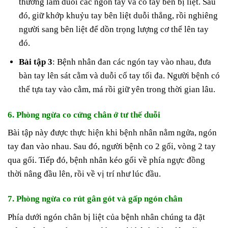
thường làm duỗi các ngón tay và cổ tay bên bị liệt. Sau
đó, giữ khớp khuỷu tay bên liệt duỗi thẳng, rồi nghiêng
người sang bên liệt để dồn trọng lượng cơ thể lên tay
đó.
Bài tập 3
: Bệnh nhân đan các ngón tay vào nhau, đưa
bàn tay lên sát cằm và duỗi cổ tay tối đa. Người bệnh có
thể tựa tay vào cằm, má rồi giữ yên trong thời gian lâu.
6. Phòng ngừa co cứng chân ở tư thế duỗi
Bài tập này được thực hiện khi bệnh nhân nằm ngửa, ngón
tay đan vào nhau. Sau đó, người bệnh co 2 gối, vòng 2 tay
qua gối. Tiếp đó, bệnh nhân kéo gối về phía ngực đồng
thời nâng đầu lên, rồi về vị trí như lúc đầu.
7. Phòng ngừa co rút gân gót và gấp ngón chân
Phía dưới ngón chân bị liệt của bệnh nhân chúng ta đặt