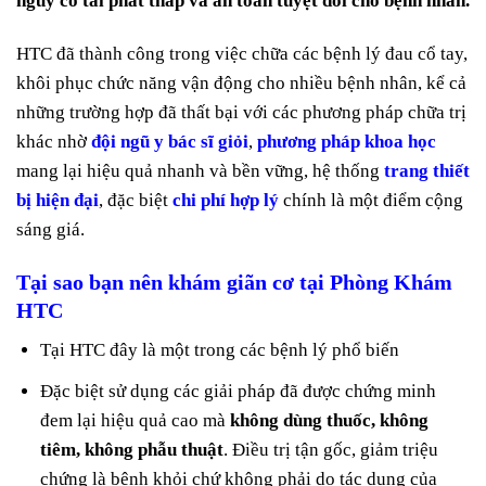
nguy cơ tái phát thấp và an toàn tuyệt đối cho bệnh nhân.
HTC đã thành công trong việc chữa các bệnh lý đau cổ tay,
khôi phục chức năng vận động cho nhiều bệnh nhân, kể cả
những trường hợp đã thất bại với các phương pháp chữa trị
khác nhờ
đội ngũ y bác sĩ giỏi
,
phương pháp khoa học
mang lại hiệu quả nhanh và bền vững, hệ thống
trang thiết
bị hiện đại
, đặc biệt
chi phí hợp lý
chính là một điểm cộng
sáng giá.
Tại sao bạn nên khám giãn cơ tại Phòng Khám
HTC
Tại HTC đây là một trong các bệnh lý phổ biến
Đặc biệt sử dụng các giải pháp đã được chứng minh
đem lại hiệu quả cao mà
không dùng thuốc, không
tiêm, không phẫu thuật
. Điều trị tận gốc, giảm triệu
chứng là bệnh khỏi chứ không phải do tác dụng của