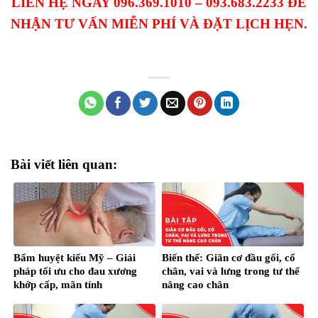
LIÊN HỆ NGAY 096.369.1010 – 093.683.2233 ĐỂ
NHẬN TƯ VẤN MIỄN PHÍ VÀ ĐẶT LỊCH HẸN.
Bài viết liên quan:
Bấm huyệt kiểu Mỹ – Giải
Biến thể: Giãn cơ đầu gối, cổ
pháp tối ưu cho đau xương
chân, vai và lưng trong tư thế
khớp cấp, mãn tính
nâng cao chân