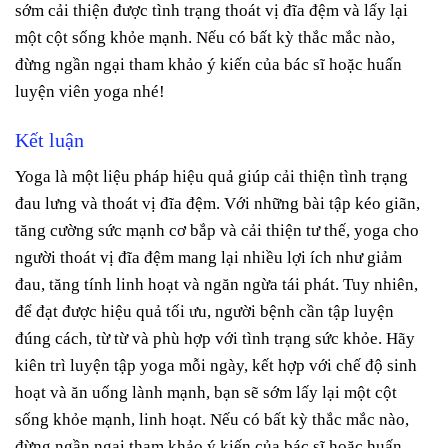
sớm cải thiện được tình trạng thoát vị đĩa đệm và lấy lại
một cột sống khỏe mạnh. Nếu có bất kỳ thắc mắc nào,
đừng ngần ngại tham khảo ý kiến của bác sĩ hoặc huấn
luyện viên yoga nhé!
Kết luận
Yoga là một liệu pháp hiệu quả giúp cải thiện tình trạng
đau lưng và thoát vị đĩa đệm. Với những bài tập kéo giãn,
tăng cường sức mạnh cơ bắp và cải thiện tư thế, yoga cho
người thoát vị đĩa đệm mang lại nhiều lợi ích như giảm
đau, tăng tính linh hoạt và ngăn ngừa tái phát. Tuy nhiên,
để đạt được hiệu quả tối ưu, người bệnh cần tập luyện
đúng cách, từ từ và phù hợp với tình trạng sức khỏe. Hãy
kiên trì luyện tập yoga mỗi ngày, kết hợp với chế độ sinh
hoạt và ăn uống lành mạnh, bạn sẽ sớm lấy lại một cột
sống khỏe mạnh, linh hoạt. Nếu có bất kỳ thắc mắc nào,
đừng ngần ngại tham khảo ý kiến của bác sĩ hoặc huấn