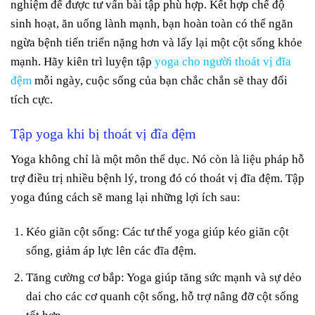
nghiệm để được tư vấn bài tập phù hợp. Kết hợp chế độ
sinh hoạt, ăn uống lành mạnh, bạn hoàn toàn có thể ngăn
ngừa bệnh tiến triển nặng hơn và lấy lại một cột sống khỏe
mạnh. Hãy kiên trì luyện tập
yoga cho người thoát vị đĩa
đệm
mỗi ngày, cuộc sống của bạn chắc chắn sẽ thay đổi
tích cực.
Tập yoga khi bị thoát vị đĩa đệm
Yoga không chỉ là một môn thể dục. Nó còn là liệu pháp hỗ
trợ điều trị nhiều bệnh lý, trong đó có thoát vị đĩa đệm. Tập
yoga đúng cách sẽ mang lại những lợi ích sau:
Kéo giãn cột sống: Các tư thế yoga giúp kéo giãn cột
sống, giảm áp lực lên các đĩa đệm.
Tăng cường cơ bắp: Yoga giúp tăng sức mạnh và sự dẻo
dai cho các cơ quanh cột sống, hỗ trợ nâng đỡ cột sống