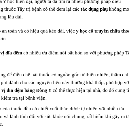
a Y học hiện đại, người ta đã tìm ra nhiều phương pháp điều
ng thuốc Tây trị bệnh có thể đem lại các
tác dụng phụ
không m
ng lâu dài.
an toàn và có hiệu quả kéo dài, việc
y học cổ truyền chữa tho
hơn.
 vị đĩa đệm
có nhiều ưu điểm nổi bật hơn so với phương pháp T
ụng để điều chế bài thuốc có nguồn gốc từ thiên nhiên, thậm chí
hi phí dành cho các nguyên liệu này thường khá thấp, phù hợp vớ
 vị đĩa đệm bằng Đông Y
có thể thực hiện tại nhà, do đó cũng t
 kiểm tra tại bệnh viện.
n của thuốc đều có chiết xuất thảo dược tự nhiên với nhiều tác
 và lành tính đối với sức khỏe nói chung, rất hiếm khi gây ra t
c.