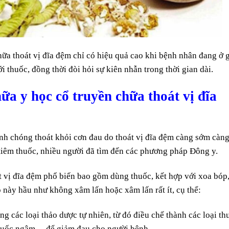
hữa thoát vị đĩa đệm chỉ có hiệu quả cao khi bệnh nhân đang ở g
 thuốc, đồng thời đòi hỏi sự kiên nhẫn trong thời gian dài.
a y học cổ truyền chữa thoát vị đĩa
 chóng thoát khỏi cơn đau do thoát vị đĩa đệm càng sớm càn
à tiêm thuốc, nhiều người đã tìm đến các phương pháp Đông y.
 vị đĩa đệm phổ biến bao gồm dùng thuốc, kết hợp với xoa bóp
ày hầu như không xâm lấn hoặc xâm lấn rất ít, cụ thể:
 các loại thảo dược tự nhiên, từ đó điều chế thành các loại th
 thuốc ngâm… để giảm đau cho người bệnh.