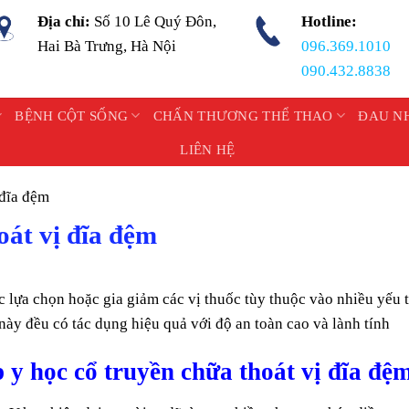
Địa chỉ:
Số 10 Lê Quý Đôn,
Hotline:
Hai Bà Trưng, Hà Nội
096.369.1010
090.432.8838
BỆNH CỘT SỐNG
CHẤN THƯƠNG THỂ THAO
ĐAU N
LIÊN HỆ
 đĩa đệm
oát vị đĩa đệm
c lựa chọn hoặc gia giảm các vị thuốc tùy thuộc vào nhiều yếu 
này đều có tác dụng hiệu quả với độ an toàn cao và lành tính
 y học cổ truyền chữa thoát vị đĩa đệ