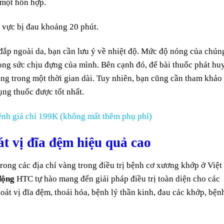
 một hỗn hợp.
 vực bị đau khoảng 20 phút.
đắp ngoài da, bạn cần lưu ý về nhiệt độ. Mức độ nóng của chún
rong sức chịu đựng của mình. Bên cạnh đó, để bài thuốc phát hu
dụng trong một thời gian dài. Tuy nhiên, bạn cũng cần tham khảo
ụng thuốc được tốt nhất.
nh giá chỉ 199K (không mất thêm phụ phí)
át vị đĩa đệm hiệu quả cao
trong các địa chỉ vàng trong điều trị bệnh cơ xương khớp ở Việt
động
HTC tự hào mang đến giải pháp điều trị toàn diện cho các
át vị đĩa đệm, thoái hóa, bệnh lý thần kinh, đau các khớp, bện