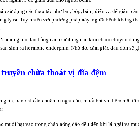
áp sử dụng các thao tác như lăn, bóp, bấm, điểm… để giảm cả
đệm gây ra. Tuy nhiên với phương pháp này, người bệnh không thể
.
i bệnh giảm đau bằng cách sử dụng các kim châm chuyên dụn
ể sản sinh ra hormone endorphin. Nhờ đó, cảm giác đau đớn sẽ 
 truyền chữa thoát vị đĩa đệm
 giản, bạn chỉ cần chuẩn bị ngải cứu, muối hạt và thêm một tấ
u:
cho muối hạt vào trong chảo nóng đảo đều đến khi lá ngải và mu