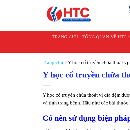
Chuyển
đến
nội
dung
TRANG CHỦ
TỔNG QUAN VỀ HTC
Trang chủ
»
Y học cổ truyền chữa thoát vị
Y học cổ truyền chữa th
Y học cổ truyền chữa thoát vị đĩa đệm đượ
và tình trạng bệnh. Hầu như các bài thuốc 
Có nên sử dụng biện pháp