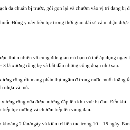
ch đã chuẩn bị trước, gói gọn lại và chườm vào vị trí đang bị đ
uốc Đông y này liên tục trong thời gian dài sẽ cảm nhận được
ược thiên nhiên vô cùng đơn giản mà bạn có thể áp dụng ngay t
 – 3 lá xương rồng bẹ và bắt đầu những công đoạn như sau:
i xương rồng rồi mang phần thịt ngâm ở trong nước muối loãng 
ch nhựa và mủ.
t xương rồng vừa được nướng đắp lên khu vực bị đau. Đến khi
n tiếp tục nướng và chườm tiếp lên vùng đau.
 khoảng 2 lần/ngày và kiên trì liên tục trong 10 – 15 ngày. Bạn