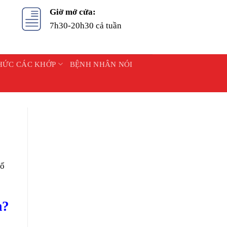
Giờ mở cửa:
7h30-20h30 cả tuần
HỨC CÁC KHỚP
BỆNH NHÂN NÓI
tố
m?