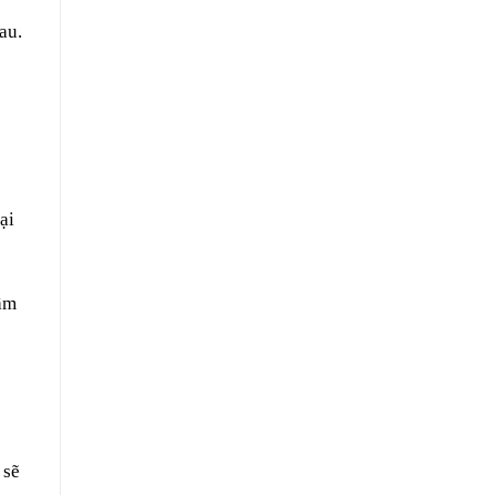
au.
ại
tầm
 sẽ