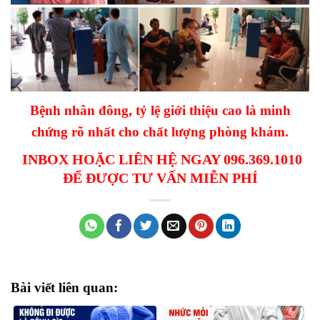
Bệnh nhân đông, tỷ lệ giới thiệu cao là minh
chứng rõ nhất cho chất lượng phòng khám.
INBOX HOẶC LIÊN HỆ NGAY 096.369.1010
ĐỂ ĐƯỢC TƯ VẤN MIỄN PHÍ
Bài viết liên quan: