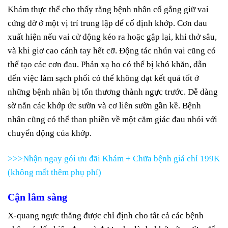
Khám thực thể cho thấy rằng bệnh nhân cố gắng giữ vai
cứng đờ ở một vị trí trung lập để cố định khớp. Cơn đau
xuất hiện nếu vai cử động kéo ra hoặc gập lại, khi thở sâu,
và khi giơ cao cánh tay hết cỡ. Động tác nhún vai cũng có
thể tạo các cơn đau. Phản xạ ho có thể bị khó khăn, dẫn
đến việc làm sạch phổi có thể không đạt kết quả tốt ở
những bệnh nhân bị tổn thương thành ngực trước. Dễ dàng
sờ nắn các khớp ức sườn và cơ liên sườn gần kề. Bệnh
nhân cũng có thể than phiền về một căm giác đau nhói với
chuyển động của khớp.
>>>Nhận ngay gói ưu đãi Khám + Chữa bệnh giá chỉ 199K
(không mất thêm phụ phí)
Cận lâm sàng
X-quang ngực thẳng được chỉ định cho tất cả các bệnh