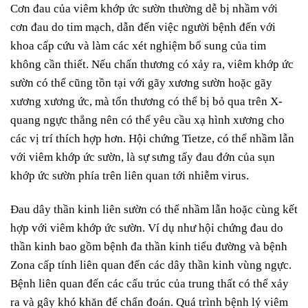
Cơn đau của viêm khớp ức sườn thường dễ bị nhầm với
cơn đau do tim mạch, dẫn đến việc người bệnh đến với
khoa cấp cứu và làm các xét nghiệm bổ sung của tim
không cần thiết. Nếu chấn thương có xảy ra, viêm khớp ức
sườn có thể cũng tồn tại với gãy xương sườn hoặc gãy
xương xương ức, mà tổn thương có thể bị bỏ qua trên X-
quang ngực thẳng nên có thể yêu cầu xạ hình xương cho
các vị trí thích hợp hơn. Hội chứng Tietze, có thể nhầm lẫn
với viêm khớp ức sườn, là sự sưng tấy đau đớn của sụn
khớp ức sườn phía trên liên quan tới nhiễm virus.
Đau dây thần kinh liên sườn có thể nhầm lẫn hoặc cùng kết
hợp với viêm khớp ức sườn. Ví dụ như hội chứng đau do
thần kinh bao gồm bệnh đa thần kinh tiểu đường và bệnh
Zona cấp tính liên quan đến các dây thần kinh vùng ngực.
Bệnh liên quan đến các cấu trúc của trung thất có thể xảy
ra và gây khó khăn để chẩn đoán. Quá trình bệnh lý viêm