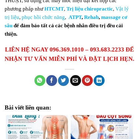
THUẬT, sử dụng các máy móc hiện đại kết hợp các
phương pháp như
HTCMT
,
Trị liệu chiropractic
,
Vật lý
trị liệu
,
phục hồi chức năng
,
ATPT
,
Rehab
,
massage cơ
sâu
để đảm bảo tất cả các bệnh nhân điều trị đều cải
thiện.
LIÊN HỆ NGAY 096.369.1010 – 093.683.2233 ĐỂ
NHẬN TƯ VẤN MIỄN PHÍ VÀ ĐẶT LỊCH HẸN.
Bài viết liên quan: