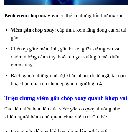
Bệnh viêm chóp xoay vai
có thể là những tổn thương sau:
Viêm gân chóp xoay
: cấp tính, kèm lắng đọng canxi tại
gân.
Chèn ép gân: mãn tính, gân bị kẹt giữa xương vai và
chỏm xương cánh tay, hoặc do gai xương ở mặt dưới
mỏm cùng.
Rách gân ở những mức độ khác nhau, do té ngã, tai nạn
hoặc hậu quả của chèn ép gân ở người già.4
Triệu chứng viêm gân chóp xoay quanh khớp vai
Các dấu hiệu ban đầu của
viêm gân cơ quay
thường nhẹ
khiến người bệnh chủ quan, chưa điều trị. Cụ thể:
Đau ở mức độ nhẹ khi hoạt động lẫn nghỉ ngơi;