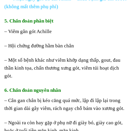
(không mất thêm phụ phí)
5. Chẩn đoán phân biệt
– Viêm gân gót Achille
– Hội chứng đường hầm bàn chân
– Một số bệnh khác như viêm khớp dạng thấp, gout, đau
thần kinh tọa, chấn thương xưng gót, viêm túi hoạt dịch
gót.
6. Chẩn đoán nguyên nhân
– Cân gan chân bị kéo căng quá mức, lập đi lập lại trong
thời gian dài gây viêm, rách ngay chỗ bám vào xương gót.
– Ngoài ra còn hay gặp ở phụ nữ đi giày bó, giày cao gót,
hoặc ở tuổi tiền mãn kinh, mãn kinh.