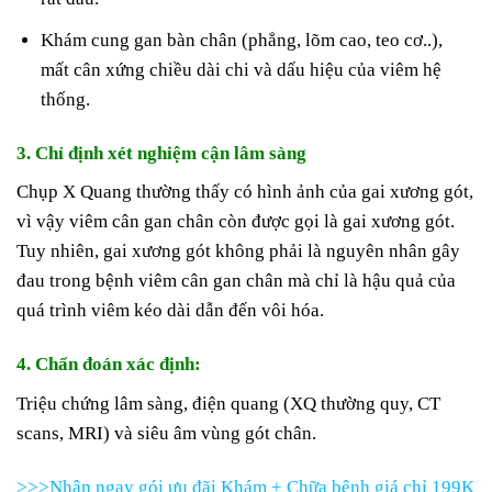
Khám cung gan bàn chân (phẳng, lõm cao, teo cơ..),
mất cân xứng chiều dài chi và dấu hiệu của viêm hệ
thống.
3. Chỉ định xét nghiệm cận lâm sàng
Chụp X Quang thường thấy có hình ảnh của gai xương gót,
vì vậy viêm cân gan chân còn được gọi là gai xương gót.
Tuy nhiên, gai xương gót không phải là nguyên nhân gây
đau trong bệnh viêm cân gan chân mà chỉ là hậu quả của
quá trình viêm kéo dài dẫn đến vôi hóa.
4. Chẩn đoán xác định:
Triệu chứng lâm sàng, điện quang (XQ thường quy, CT
scans, MRI) và siêu âm vùng gót chân.
>>>Nhận ngay gói ưu đãi Khám + Chữa bệnh giá chỉ 199K