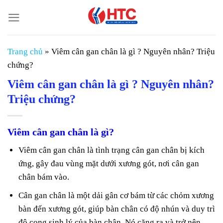
Chuyển
đến
nội
dung
Trang chủ
»
Viêm cân gan chân là gì ? Nguyên nhân? Triệu
chứng?
Viêm cân gan chân là gì ? Nguyên nhân?
Triệu chứng?
Viêm cân gan chân là gì?
Viêm cân gan chân là tình trạng cân gan chân bị kích
ứng, gây đau vùng mặt dưới xương gót, nơi cân gan
chân bám vào.
Cân gan chân là một dải gân cơ bám từ các chỏm xương
bàn đến xương gót, giúp bàn chân có độ nhún và duy trì
độ cong sinh lý của bàn chân. Nó căng ra và trở nên