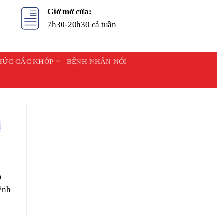
Giờ mở cửa:
7h30-20h30 cả tuần
HỨC CÁC KHỚP
BỆNH NHÂN NÓI
ị
m
bệnh