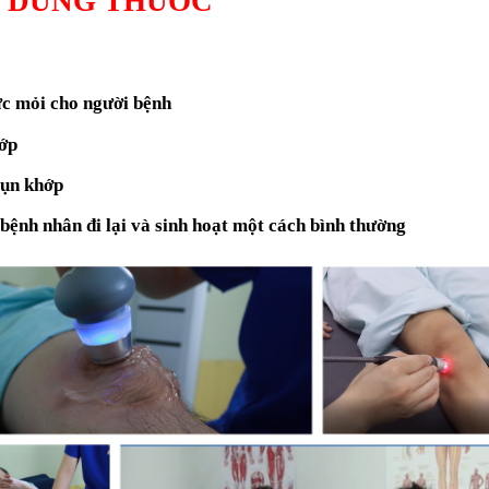
G DÙNG THUỐC
ức mỏi cho người bệnh
hớp
sụn khớp
 bệnh nhân đi lại và sinh hoạt một cách bình thường