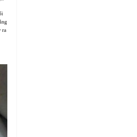
ối
ẳng
 ra