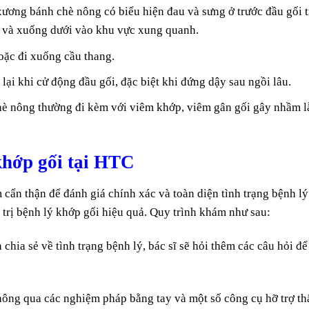
xương bánh chè nông có biểu hiện đau và sưng ở trước đầu gối 
ên và xuống dưới vào khu vực xung quanh.
oặc đi xuống cầu thang.
ại khi cử động đầu gối, đặc biệt khi đứng dậy sau ngồi lâu.
hè nông thường đi kèm với viêm khớp, viêm gân gối gây nhầm l
khớp gối tại HTC
 cẩn thận để đánh giá chính xác và toàn diện tình trạng bệnh lý
 trị bệnh lý khớp gối hiệu quả. Quy trình khám như sau:
chia sẻ về tình trạng bệnh lý, bác sĩ sẽ hỏi thêm các câu hỏi để
hông qua các nghiệm pháp bằng tay và một số công cụ hỡ trợ t