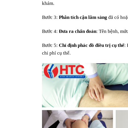
khám.
Bước 3:
Phân tích cận lâm sàng
đã có hoặc
Bước 4:
Đưa ra chẩn đoán
: Tên bệnh, mứ
Bước 5:
Chỉ định phác đồ điều trị cụ thể
:
chi phí cụ thể.