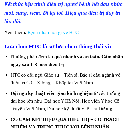
Kết thúc liệu trình điều trị người bệnh hết đau nhức
mỏi, sưng, viêm. Đi lại tốt. Hiệu quả điều trị duy trì
lâu dài.
Xem thêm:
Bệnh nhân nói gì về HTC
Lựa chọn HTC là sự lựa chọn thông thái vì:
Phương pháp đem lại
quả nhanh và an toàn. Cảm nhận
ngay sau 1-3 buổi điều trị
HTC có đội ngũ Giáo sư – Tiến sĩ, Bác sĩ đầu ngành về
điều trị Cơ – Xương – Khớp tại Việt Nam
Đội ngũ kỹ thuật viên giàu kinh nghiệm
từ các trường
đại học lớn như Đại học Y Hà Nội, Học viện Y học Cổ
Truyền Việt Nam, Đại học kỹ thuật y tế Hải Dương…
CÓ CAM KẾT HIỆU QUẢ ĐIỀU TRỊ – CÓ TRÁCH
NHIỆM VÀ TRUNG THỰC VỚI BỆNH NHÂN