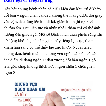
Dấu hiệu và triệu chứng
Hầu hết những bệnh nhân có biểu hiện đau khu trú ở khớp
đốt bàn – ngón chân cái đều không thể mang được đôi giày
vừa vặn, đau tăng lên khi đi lại, giảm khi nghỉ ngơi và
chườm ấm. Đau liên tục và nhức nhối, thậm chí có thể ảnh
hưởng đến giấc ngủ. Một số bệnh nhân than phiền rằng khi
cử động khớp họ có cảm giác thấy tiếng lục cục, thăm
khám lâm sàng có thể thấy lạo xạo khớp. Ngoài triệu
chứng đau, bệnh nhân bị chứng vẹo ngón cái còn có các
đặc điểm dị dạng ngón 1: đầu xương đốt bàn ngón 1 gồ
lên, góc khớp không thích hợp, ngón chân 1 chồng lên
ngón 2.