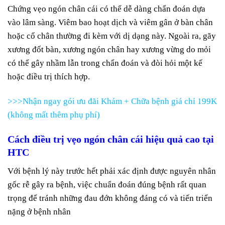
Chứng vẹo ngón chân cái có thể dễ dàng chẩn đoán dựa
vào lâm sàng. Viêm bao hoạt dịch và viêm gân ở bàn chân
hoặc cổ chân thường đi kèm với dị dạng này. Ngoài ra, gãy
xương đốt bàn, xương ngón chân hay xương vừng do mỏi
có thể gây nhầm lẫn trong chẩn đoán và đòi hỏi một kế
hoặc điều trị thích hợp.
>>>Nhận ngay gói ưu đãi Khám + Chữa bệnh giá chỉ 199K
(không mất thêm phụ phí)
Cách điều trị vẹo ngón chân cái hiệu quả cao tại
HTC
Với bệnh lý này trước hết phải xác định được nguyên nhân
gốc rễ gây ra bệnh, việc chuẩn đoán đúng bệnh rất quan
trọng để tránh những đau đớn không đáng có và tiến triển
nặng ở bệnh nhân