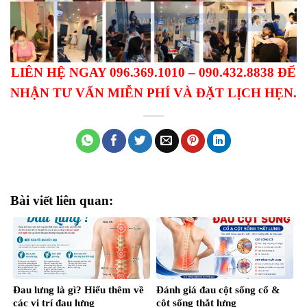
LIÊN HỆ NGAY 096.369.1010 – 090.432.8838 ĐỂ
NHẬN TƯ VẤN MIỄN PHÍ VÀ ĐẶT LỊCH HẸN.
Bài viết liên quan:
Đau lưng là gì? Hiểu thêm về
Đánh giá đau cột sống cổ &
các vị trí đau lưng
cột sống thắt lưng