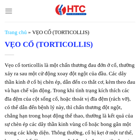
Chuyển
đến
nội
dung
Trang chủ
»
VẸO CỔ (TORTICOLLIS)
VẸO CỔ (TORTICOLLIS)
Vẹo cổ torticollis là một chấn thương đau đớn ở cổ, thường
xảy ra sau một cử động xoay đột ngột của đầu. Các dây
thần kinh ở cổ bị chèn ép, dẫn đến co thắt cơ, kèm theo đau
và hạn chế vận động. Trong khi tình trạng kích thích các
đĩa đệm của cột sống cổ, hoặc thoát vị đĩa đệm (rách vỡ),
có thể dẫn đến bệnh lý này, thì chấn thương đột ngột,
chẳng hạn trong hoạt động thể thao, thường là kết quả của
sự chèn ép các dây thần kinh vùng cổ hoặc bong gân một
trong các khớp diện. Thông thường, cổ bị kẹt ở một tư thế,