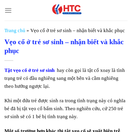
Chuyển
đến
nội
dung
Trang chủ
»
Vẹo cổ ở trẻ sơ sinh – nhận biết và khắc phục
Vẹo cổ ở trẻ sơ sinh – nhận biết và khắc
phục
Tật vẹo cổ ở trẻ sơ sinh
hay còn gọi là tật cổ xoay là tình
trạng trẻ có đầu nghiêng sang một bên và cằm nghiêng
theo hướng ngược lại.
Khi một đứa trẻ được sinh ra trong tình trạng này có nghĩa
bé đã bị tật vẹo cổ bẩm sinh. Theo nghiên cứu, cứ 250 trẻ
sơ sinh sẽ có 1 bé bị tình trạng này.
Một số trường hợp khác thì tật vẹo cổ sẽ xuất hiện trễ