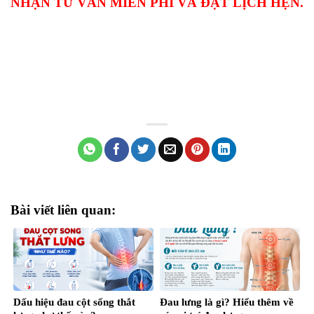
NHẬN TƯ VẤN MIỄN PHÍ VÀ ĐẶT LỊCH HẸN.
Bài viết liên quan:
Dấu hiệu đau cột sống thắt
Đau lưng là gì? Hiểu thêm về