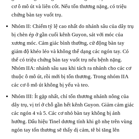
cơ ô mô út và liên cốt. Nếu tổn thương nặng, có triệu
chứng bàn tay vuốt trụ.
Nhóm II: Chiếm tỷ lệ cao nhất do nhánh sâu của dây trụ
bị chèn ép ở gần cuối kênh Guyon, sát với móc của
xương móc. Cảm giác bình thường, cử động bàn tay
giảm độ khéo léo và không thể dạng các ngón tay. Có
thể có triệu chứng bàn tay vuốt trụ nếu bệnh nặng.
Nhóm IIA: nhánh sâu sau khi tách ra nhánh cho các cơ
thuộc ô mô út, rồi mới bị tổn thương. Trong nhóm IIA
các cơ ô mô út không bị yếu và teo.
Nhóm III: Ít gặp nhất, chỉ tổn thương nhánh nông của
dây trụ, vị trí ở chỗ gần hết kênh Guyon. Giảm cảm giác
các ngón 4 và 5. Các cơ nhỏ bàn tay không bị ảnh
hưởng. Dấu hiệu Tinel dương tính khi gõ nhẹ trên vùng
ngón tay tổn thương sẽ thấy dị cảm, tê bì tăng lên