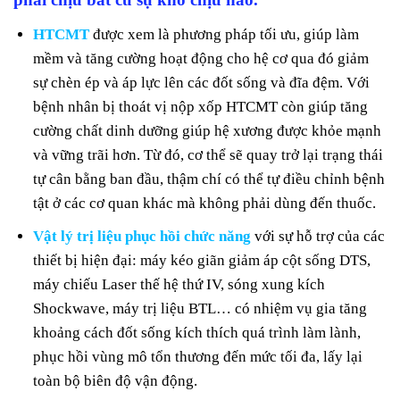
HTCMT
được xem là phương pháp tối ưu, giúp làm
mềm và tăng cường hoạt động cho hệ cơ qua đó giảm
sự chèn ép và áp lực lên các đốt sống và đĩa đệm. Với
bệnh nhân bị thoát vị nộp xốp HTCMT còn giúp tăng
cường chất dinh dưỡng giúp hệ xương được khỏe mạnh
và vững trãi hơn. Từ đó, cơ thể sẽ quay trở lại trạng thái
tự cân bằng ban đầu, thậm chí có thể tự điều chỉnh bệnh
tật ở các cơ quan khác mà không phải dùng đến thuốc.
Vật lý trị liệu phục hồi chức năng
với sự hỗ trợ của các
thiết bị hiện đại: máy kéo giãn giảm áp cột sống DTS,
máy chiếu Laser thế hệ thứ IV, sóng xung kích
Shockwave, máy trị liệu BTL… có nhiệm vụ gia tăng
khoảng cách đốt sống kích thích quá trình làm lành,
phục hồi vùng mô tổn thương đến mức tối đa, lấy lại
toàn bộ biên độ vận động.