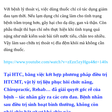
Với bệnh lý thoát vị, việc dùng thuốc chỉ có tác dụng giảm
đau tạm thời. Nếu lạm dụng chỉ càng làm cho tình trạng
bệnh trầm trọng hơn, gây hại cho dạ dày, gan và thận. Còn
phẫu thuật thì bạn chỉ nên thực hiện khi tình trạng quá
nặng như mất kiểm soát bài tiết nước tiểu, chân teo nhiều.
Vậy làm sao chữa trị thoát vị đĩa đệm khỏi mà không cần
dùng thuốc.
https://www.youtube.com/watch?v=zEzn5zyHgu4&t=140s
Tại HTC, bằng việc kết hợp phương pháp điều trị
HTCMT, vật lý trị liệu phục hồi chức năng,
Chiropractic, Rehab… đã giải quyết gốc rễ của
bệnh – tác nhân gây ra các cơn đau. Bệnh nhân
sau điều trị sinh hoạt bình thường, không còn
phải chịu bất cứ sự khó chịu nào.