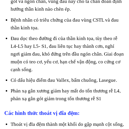
gót và ngón chân, vùng đau này cho ta chẩn đoán định
hướng thần kinh nào chèn ép.
Bệnh nhân có triêu chứng của đau vùng CSTL và đau
thần kinh tọa.
Đau dọc theo đường đi của thần kinh tọa, tùy theo rễ
L4-L5 hay L5- S1, đau liên tục hay thành cơn, nghỉ
ngơi giảm đau, khó đứng trên đầu ngón chân. Giai đoạn
muộn có teo cơ, yếu cơ, hạn chế vận động, co cứng cơ
cạnh sống.
Có dấu hiệu điểm đau Vallex, bấm chuông, Lasegue.
Phản xạ gân xương giảm hay mất do tổn thương rễ L4,
phản xạ gân gót giảm trong tổn thương rễ S1
Các hình thức thoát vị đĩa đệm:
Thoát vị đĩa đệm thành một khối do gập mạnh cột sống,