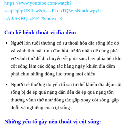
https://www.youtube.com/watch?
v=qUqhpUXIlsw&list=PLcpTQ5e-sNmtIcwpyU-
nAI9SKKQczFtFT&index=8
Cơ chế bệnh thoát vị đĩa đệm
Người lớn tuổi thường có sự thoái hóa đĩa sống lúc đó
và vành thớ mất tính đàn hồi, từ đó nhân dẽ dàng phá
vỡ vành thớ để di chuyển về phía sau, hay phía bên khi
cột sống làm các dộng tác hàng ngày khiến đĩa đệm
phải chịu những động lực trong mọi chiều.
Người trẻ thường do yếu tố sai tư thế khiến đĩa đệm cột
sống bị đè ép quá nặng dẫn đến đè ép quá nặng tổn
thương vành thớ như động tác gập xoay cột sống, gập
duỗi và nghiêng của cột sống .
Những yếu tố gây nên thoát vị cột sống: