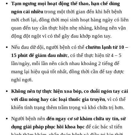
Tạm ngưng mọi hoạt động thể thao, hạn chế dùng
ngón cái nhiều
trong một thời gian đến khi hết bệnh
mới chơi lại, đồng thời mọi sinh hoạt hàng ngày có liên
quan đến tay cần thực hiện nhẹ nhàng, không nên vận
động đột ngột vì có thể gây đau khớp ngón tay.
Nếu đau dữ dội, người bệnh có thể
chườm lạnh từ 10 –
15 phút để giảm đau nhức
, có thể thực hiện từ 4 – 5
lần/ngày, mỗi lần nên cách nhau khoảng 2 tiếng để
mang lại hiệu quả tốt nhất, đồng thời cần để tay được
nghỉ ngơi.
Không nên tự thực hiện xoa bóp, co duỗi ngón tay cái
với dầu nóng hay các loại thuốc gia truyền
, vì có thể
khiến tình trạng thêm trầm trọng và khó chữa trị hơn.
Người bệnh nên
đến ngay cơ sở khám chữa uy tín, sử
dụng giải pháp phục hồi khoa học
để các bác sĩ tiến
hành thăm khám, chẩn đoán bệnh và điều trị kịp thời,