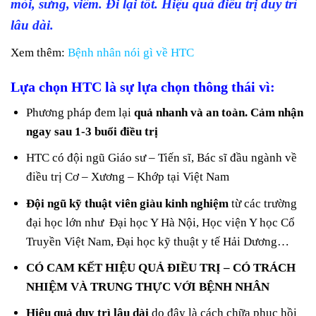
mỏi, sưng, viêm. Đi lại tốt. Hiệu quả điều trị duy trì
lâu dài.
Xem thêm:
Bệnh nhân nói gì về HTC
Lựa chọn HTC là sự lựa chọn thông thái vì:
Phương pháp đem lại
quả nhanh và an toàn. Cảm nhận
ngay sau 1-3 buổi điều trị
HTC có đội ngũ Giáo sư – Tiến sĩ, Bác sĩ đầu ngành về
điều trị Cơ – Xương – Khớp tại Việt Nam
Đội ngũ kỹ thuật viên giàu kinh nghiệm
từ các trường
đại học lớn như Đại học Y Hà Nội, Học viện Y học Cổ
Truyền Việt Nam, Đại học kỹ thuật y tế Hải Dương…
CÓ CAM KẾT HIỆU QUẢ ĐIỀU TRỊ – CÓ TRÁCH
NHIỆM VÀ TRUNG THỰC VỚI BỆNH NHÂN
Hiệu quả duy trì lâu dài
do đây là cách chữa phục hồi