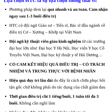
Lựa chọn HTC là sự lựa chọn thông thái vì:
Phương pháp đem lại
quả nhanh và an toàn. Cảm nhận
ngay sau 1-3 buổi điều trị
HTC có đội ngũ Giáo sư – Tiến sĩ, Bác sĩ đầu ngành về
điều trị Cơ – Xương – Khớp tại Việt Nam
Đội ngũ kỹ thuật viên giàu kinh nghiệm
từ các trường
đại học lớn như Đại học Y Hà Nội, Học viện Y học Cổ
Truyền Việt Nam, Đại học kỹ thuật y tế Hải Dương…
CÓ CAM KẾT HIỆU QUẢ ĐIỀU TRỊ – CÓ TRÁCH
NHIỆM VÀ TRUNG THỰC VỚI BỆNH NHÂN
Hiệu quả duy trì lâu dài
do đây là cách chữa phục hồi
tận gốc chứ không phải do tác dụng của chất giảm đau
Thời gian điều trị chỉ 1 tiếng/buổi, 1 tuần tối đa 3
buổi.
Không cần nghỉ làm