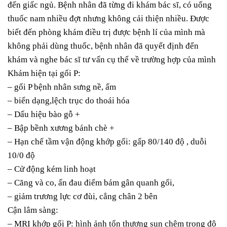
đến giấc ngủ. Bệnh nhân đã từng đi khám bác sĩ, có uống
thuốc nam nhiều đợt nhưng không cải thiện nhiều. Được
biết đến phòng khám điều trị được bệnh lí của mình mà
không phải dùng thuốc, bệnh nhân đã quyết định đến
khám và nghe bác sĩ tư vấn cụ thể về trường hợp của mình
Khám hiện tại gối P:
– gối P bệnh nhân sưng nề, ấm
– biến dạng,lệch trục do thoái hóa
– Dấu hiệu bào gỗ +
– Bập bềnh xương bánh chè +
– Hạn chế tầm vận động khớp gối: gấp 80/140 độ , duỗi
10/0 độ
– Cử động kém linh hoạt
– Căng và co, ấn đau điểm bám gân quanh gối,
– giảm trương lực cơ đùi, cẳng chân 2 bên
Cận lâm sàng:
– MRI khớp gối P: hình ảnh tổn thương sụn chêm trong độ