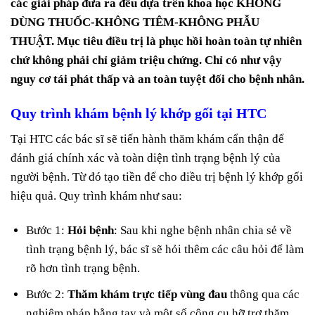
các giải pháp đưa ra đều dựa trên khoa học KHÔNG
DÙNG THUỐC-KHÔNG TIÊM-KHÔNG PHẪU
THUẬT. Mục tiêu điều trị là phục hồi hoàn toàn tự nhiên
chứ không phải chỉ giảm triệu chứng. Chỉ có như vậy
nguy cơ tái phát thấp và an toàn tuyệt đối cho bệnh nhân.
Quy trình khám bệnh lý khớp gối tại HTC
Tại HTC các bác sĩ sẽ tiến hành thăm khám cẩn thận để
đánh giá chính xác và toàn diện tình trạng bệnh lý của
người bệnh. Từ đó tạo tiền để cho điều trị bệnh lý khớp gối
hiệu quả. Quy trình khám như sau:
Bước 1:
Hỏi bệnh
: Sau khi nghe bệnh nhân chia sẻ về
tình trạng bệnh lý, bác sĩ sẽ hỏi thêm các câu hỏi để làm
rõ hơn tình trạng bệnh.
Bước 2:
Thăm khám trực tiếp vùng đau
thông qua các
nghiệm pháp bằng tay và một số công cụ hỡ trợ thăm