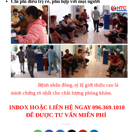
Chi phí điều trị rẻ, phù hợp với mọi người
Bệnh nhân đông, tỷ lệ giới thiệu cao là
minh chứng rõ nhất cho chất lượng phòng khám.
INBOX HOẶC LIÊN HỆ NGAY 096.369.1010
ĐỂ ĐƯỢC TƯ VẤN MIỄN PHÍ