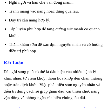
Nghỉ ngơi và hạn chế vận động mạnh.
Tránh mang vác nặng hoặc đứng quá lâu.
Duy trì cân nặng hợp lý.
Tập luyện phù hợp để tăng cường sức mạnh cơ quanh
khớp.
Thăm khám sớm để xác định nguyên nhân và có hướng
điều trị phù hợp.
Kết Luận
Đầu gối sưng phù có thể là dấu hiệu của nhiều bệnh lý
khác nhau, từ viêm khớp, thoái hóa khớp đến chấn thương
hoặc tràn dịch khớp. Việc phát hiện sớm nguyên nhân và
điều trị đúng cách sẽ giúp giảm đau, cải thiện chức năng
vận động và phòng ngừa các biến chứng lâu dài.