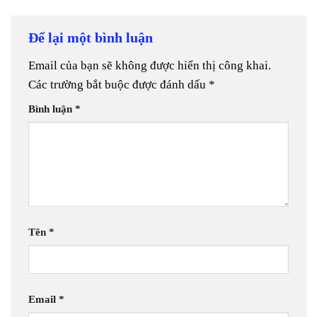
Để lại một bình luận
Email của bạn sẽ không được hiển thị công khai.
Các trường bắt buộc được đánh dấu
*
Bình luận
*
Tên
*
Email
*