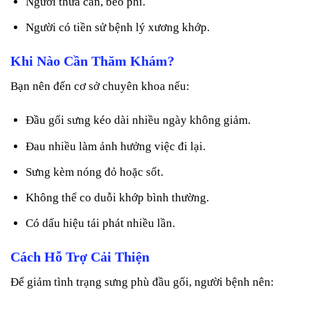
Người thừa cân, béo phì.
Người có tiền sử bệnh lý xương khớp.
Khi Nào Cần Thăm Khám?
Bạn nên đến cơ sở chuyên khoa nếu:
Đầu gối sưng kéo dài nhiều ngày không giảm.
Đau nhiều làm ảnh hưởng việc đi lại.
Sưng kèm nóng đỏ hoặc sốt.
Không thể co duỗi khớp bình thường.
Có dấu hiệu tái phát nhiều lần.
Cách Hỗ Trợ Cải Thiện
Để giảm tình trạng sưng phù đầu gối, người bệnh nên: