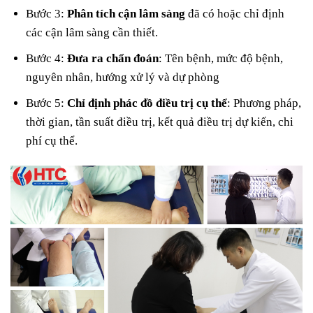
Bước 3:
Phân tích cận lâm sàng
đã có hoặc chỉ định
các cận lâm sàng cần thiết.
Bước 4:
Đưa ra chẩn đoán
: Tên bệnh, mức độ bệnh,
nguyên nhân, hướng xử lý và dự phòng
Bước 5:
Chỉ định phác đồ điều trị cụ thể
: Phương pháp,
thời gian, tần suất điều trị, kết quả điều trị dự kiến, chi
phí cụ thể.