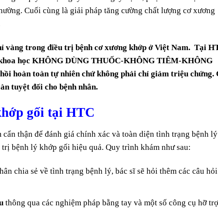
thường. Cuối cùng là giải pháp tăng cường chất lượng cơ xương
.
ỉ vàng trong điều trị bệnh cơ xương khớp ở Việt Nam. Tại 
ựa trên khoa học KHÔNG DÙNG THUỐC-KHÔNG TIÊM-KHÔNG
ồi hoàn toàn tự nhiên chứ không phải chỉ giảm triệu chứng. 
oàn tuyệt đối cho bệnh nhân.
khớp gối tại HTC
 cẩn thận để đánh giá chính xác và toàn diện tình trạng bệnh lý
 trị bệnh lý khớp gối hiệu quả. Quy trình khám như sau:
ân chia sẻ về tình trạng bệnh lý, bác sĩ sẽ hỏi thêm các câu hỏi
u
thông qua các nghiệm pháp bằng tay và một số công cụ hỡ tr