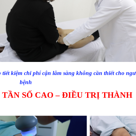
iết kiệm chi phí cận lâm sàng không cần thiết cho ngư
bệnh
 TẦN SỐ CAO – ĐIỀU TRỊ THÀNH