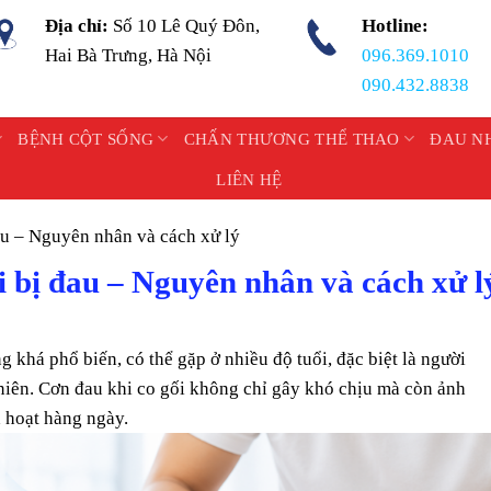
Địa chỉ:
Số 10 Lê Quý Đôn,
Hotline:
Hai Bà Trưng, Hà Nội
096.369.1010
090.432.8838
BỆNH CỘT SỐNG
CHẤN THƯƠNG THỂ THAO
ĐAU N
LIÊN HỆ
đau – Nguyên nhân và cách xử lý
ại bị đau – Nguyên nhân và cách xử l
ạng khá phổ biến, có thể gặp ở nhiều độ tuổi, đặc biệt là người
iên. Cơn đau khi co gối không chỉ gây khó chịu mà còn ảnh
h hoạt hàng ngày.