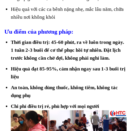
Hiệu quả với các ca bênh nặng nhẹ, mắc lâu năm, chữa
nhiều nơi không khỏi
Ưu điểm của phương pháp:
Thời gian điều trị: 45-60 phút, ra về luôn trong ngày.
1 tuần 2-3 buổi để cơ thể phục hồi tự nhiên. Đặt lịch
trước không cần chờ đợi, không phải nghỉ làm.
Hiệu quả đạt 85-95%, cảm nhận ngay sau 1-3 buổi trị
liệu
An toàn, không dùng thuốc, không tiêm, không tác
dụng phụ
Chi phí điều trị rẻ, phù hợp với mọi người