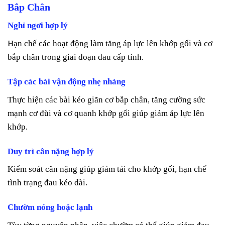
Bắp Chân
Nghỉ ngơi hợp lý
Hạn chế các hoạt động làm tăng áp lực lên khớp gối và cơ
bắp chân trong giai đoạn đau cấp tính.
Tập các bài vận động nhẹ nhàng
Thực hiện các bài kéo giãn cơ bắp chân, tăng cường sức
mạnh cơ đùi và cơ quanh khớp gối giúp giảm áp lực lên
khớp.
Duy trì cân nặng hợp lý
Kiểm soát cân nặng giúp giảm tải cho khớp gối, hạn chế
tình trạng đau kéo dài.
Chườm nóng hoặc lạnh