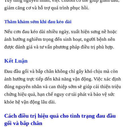
Tùy từng nguyên nhân, việc chườm có thể giúp giảm đau,
giảm căng cơ và hỗ trợ quá trình phục hồi.
Thăm khám sớm khi đau kéo dài
Nếu cơn đau kéo dài nhiều ngày, xuất hiện sưng nề hoặc
ảnh hưởng nghiêm trọng đến sinh hoạt, người bệnh nên
được đánh giá và tư vấn phương pháp điều trị phù hợp.
Kết Luận
Đau đầu gối và bắp chân không chỉ gây khó chịu mà còn
ảnh hưởng trực tiếp đến khả năng vận động. Việc xác định
đúng nguyên nhân và can thiệp sớm sẽ giúp cải thiện triệu
chứng hiệu quả, hạn chế nguy cơ tái phát và bảo vệ sức
khỏe hệ vận động lâu dài.
Cách điều trị hiệu quả cho tình trạng đau đầu
gối và bắp chân