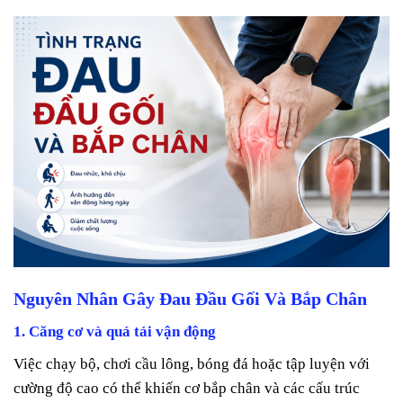
Nguyên Nhân Gây Đau Đầu Gối Và Bắp Chân
1. Căng cơ và quá tải vận động
Việc chạy bộ, chơi cầu lông, bóng đá hoặc tập luyện với
cường độ cao có thể khiến cơ bắp chân và các cấu trúc