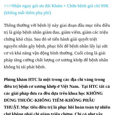
>>>Nhận ngay gói ưu đãi Khám + Chữa bệnh giá chỉ 99K
(không mất thêm phụ phí)
Thông thường với bệnh lý này giai đoạn đầu mục tiêu điều
trị là giúp bệnh nhân giảm đau, giảm viêm, giảm các triệu
chứng khó chịu. Sau đó sẽ tiến hành giải quyết triệt
nguyên nhân gây bệnh, phục hồi để bệnh nhân lấy lại sức
cơ và khả năng vận động bình thường. Cuối cùng là giải
pháp tăng cường chất lượng cơ xương khớp để bệnh nhân
không bị tái phát bệnh.
Phòng khám HTC là một trong các địa chỉ vàng trong
điều trị bệnh cơ xương khớp ở Việt Nam. Tại HTC tất cả
các giải pháp đưa ra đều dựa trên khoa học KHÔNG
DÙNG THUỐC-KHÔNG TIÊM-KHÔNG PHẪU
THUẬT. Mục tiêu điều trị là phục hồi hoàn toàn tự nhiên
chứ không phải chỉ giảm triệu chứng. Chỉ có như vậy