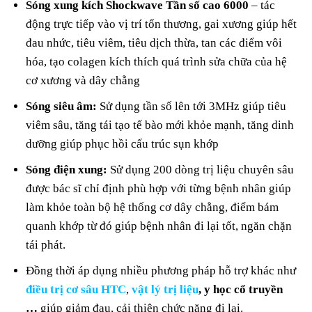
Sóng xung kích Shockwave Tần số cao 6000
– tác
động trực tiếp vào vị trí tổn thương, gai xương giúp hết
đau nhức, tiêu viêm, tiêu dịch thừa, tan các điểm vôi
hóa, tạo colagen kích thích quá trình sửa chữa của hệ
cơ xương và dây chằng
Sóng siêu âm:
Sử dụng tần số lên tới 3MHz giúp tiêu
viêm sâu, tăng tái tạo tế bào mới khỏe mạnh, tăng dinh
dưỡng giúp phục hồi cấu trúc sụn khớp
Sóng điện xung:
Sử dụng 200 dòng trị liệu chuyên sâu
được bác sĩ chỉ định phù hợp với từng bệnh nhân giúp
làm khỏe toàn bộ hệ thống cơ dây chằng, điểm bám
quanh khớp từ đó giúp bệnh nhân đi lại tốt, ngăn chặn
tái phát.
Đồng thời áp dụng nhiều phương pháp hỗ trợ khác như
điều trị cơ sâu HTC
,
vật lý trị liệu
, y học cổ truyền
…
giúp giảm đau, cải thiện chức năng đi lại.