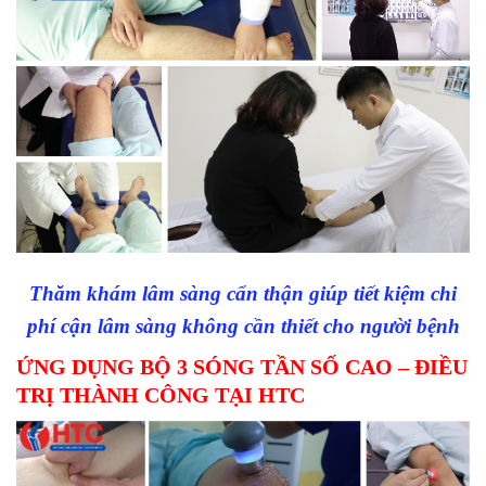
Thăm khám lâm sàng cẩn thận giúp tiết kiệm chi
phí cận lâm sàng không cần thiết cho người bệnh
ỨNG DỤNG BỘ 3 SÓNG TẦN SỐ CAO – ĐIỀU
TRỊ THÀNH CÔNG TẠI HTC