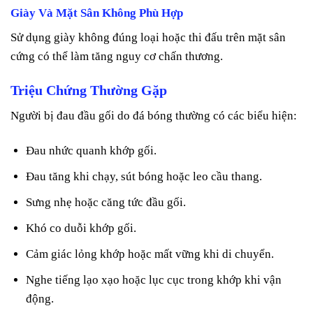
Giày Và Mặt Sân Không Phù Hợp
Sử dụng giày không đúng loại hoặc thi đấu trên mặt sân
cứng có thể làm tăng nguy cơ chấn thương.
Triệu Chứng Thường Gặp
Người bị đau đầu gối do đá bóng thường có các biểu hiện:
Đau nhức quanh khớp gối.
Đau tăng khi chạy, sút bóng hoặc leo cầu thang.
Sưng nhẹ hoặc căng tức đầu gối.
Khó co duỗi khớp gối.
Cảm giác lỏng khớp hoặc mất vững khi di chuyển.
Nghe tiếng lạo xạo hoặc lục cục trong khớp khi vận
động.