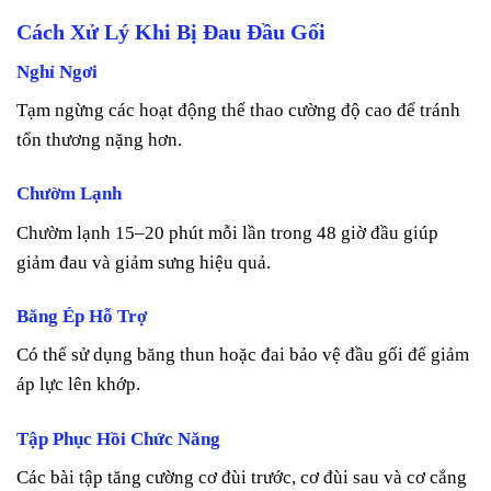
Cách Xử Lý Khi Bị Đau Đầu Gối
Nghỉ Ngơi
Tạm ngừng các hoạt động thể thao cường độ cao để tránh
tổn thương nặng hơn.
Chườm Lạnh
Chườm lạnh 15–20 phút mỗi lần trong 48 giờ đầu giúp
giảm đau và giảm sưng hiệu quả.
Băng Ép Hỗ Trợ
Có thể sử dụng băng thun hoặc đai bảo vệ đầu gối để giảm
áp lực lên khớp.
Tập Phục Hồi Chức Năng
Các bài tập tăng cường cơ đùi trước, cơ đùi sau và cơ cẳng