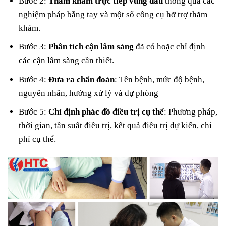
Bước 2:
Thăm khám trực tiếp vùng đau
thông qua các
nghiệm pháp bằng tay và một số công cụ hỡ trợ thăm
khám.
Bước 3:
Phân tích cận lâm sàng
đã có hoặc chỉ định
các cận lâm sàng cần thiết.
Bước 4:
Đưa ra chẩn đoán
: Tên bệnh, mức độ bệnh,
nguyên nhân, hướng xử lý và dự phòng
Bước 5:
Chỉ định phác đồ điều trị cụ thể
: Phương pháp,
thời gian, tần suất điều trị, kết quả điều trị dự kiến, chi
phí cụ thể.