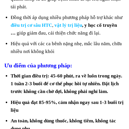
tái phát.
Đồng thời áp dụng nhiều phương pháp hỗ trợ khác như
điều trị cơ sâu HTC
,
vật lý trị liệu
, y học cổ truyền
…
giúp giảm đau, cải thiện chức năng đi lại.
Hiệu quả với các ca bênh nặng nhẹ, mắc lâu năm, chữa
nhiều nơi không khỏi
Ưu điểm của phương pháp:
Thời gian điều trị: 45-60 phút, ra về luôn trong ngày.
1 tuần 2-3 buổi để cơ thể phục hồi tự nhiên. Đặt lịch
trước không cần chờ đợi, không phải nghỉ làm.
Hiệu quả đạt 85-95%, cảm nhận ngay sau 1-3 buổi trị
liệu
An toàn, không dùng thuốc, không tiêm, không tác
dụng phụ