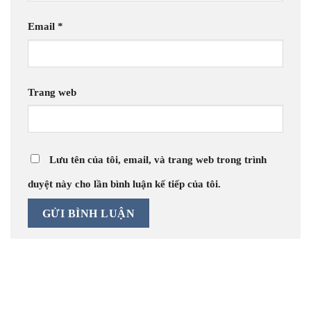
Email
*
Trang web
Lưu tên của tôi, email, và trang web trong trình
duyệt này cho lần bình luận kế tiếp của tôi.