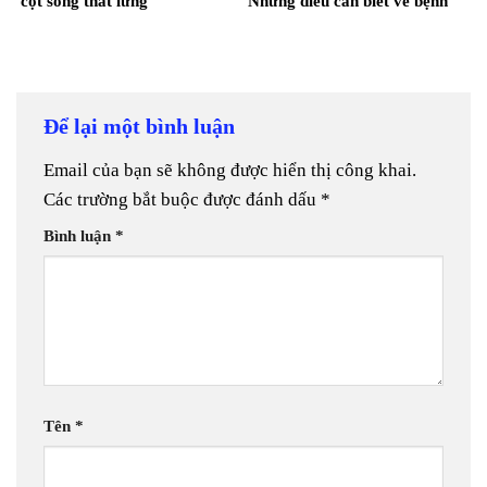
cột sống thắt lưng
Những điều cần biết về bệnh
Để lại một bình luận
Email của bạn sẽ không được hiển thị công khai.
Các trường bắt buộc được đánh dấu
*
Bình luận
*
Tên
*