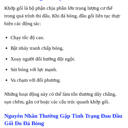
Khớp gối là bộ phận chịu phần lớn trọng lượng cơ thể
trong quá trình thi đấu. Khi đá bóng, đầu gối liên tục thực
hiện các động tác:
Chạy tốc độ cao.
Bật nhảy tranh chấp bóng.
Xoay người đổi hướng đột ngột.
Sút bóng với lực mạnh.
Va chạm với đối phương.
Những hoạt động này có thể làm tổn thương dây chằng,
sụn chêm, gân cơ hoặc các cấu trúc quanh khớp gối.
Nguyên Nhân Thường Gặp Tình Trạng Đau Đầu
Gối Do Đá Bóng