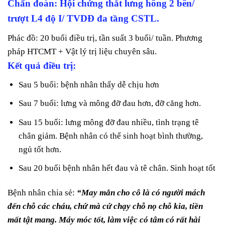
Chẩn đoán: Hội chứng thắt lưng hông 2 bên/
trượt L4 độ I/ TVDĐ đa tầng CSTL.
Phác đồ: 20 buổi điều trị, tần suất 3 buổi/ tuần. Phương
pháp HTCMT + Vật lý trị liệu chuyên sâu.
Kết quả điều trị:
Sau 5 buổi: bệnh nhân thấy dễ chịu hơn
Sau 7 buổi: lưng và mông đỡ đau hơn, đỡ căng hơn.
Sau 15 buổi: lưng mông đỡ đau nhiều, tình trạng tê
chân giảm. Bệnh nhân có thể sinh hoạt bình thường,
ngủ tốt hơn.
Sau 20 buổi bệnh nhân hết đau và tê chân. Sinh hoạt tốt
Bệnh nhân chia sẻ:
“May mắn cho cô là có người mách
đến chỗ các cháu, chứ mà cứ chạy chỗ nọ chỗ kia, tiền
mất tật mang. Máy móc tốt, làm việc có tâm có rất hài