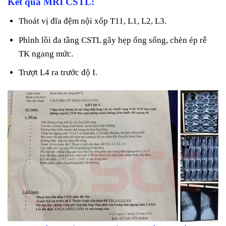
Kết quả MRI CSTL:
Thoát vị đĩa đệm nội xốp T11, L1, L2, L3.
Phình lồi đa tầng CSTL gây hẹp ống sống, chèn ép rễ
TK ngang mức.
Trượt L4 ra trước độ I.