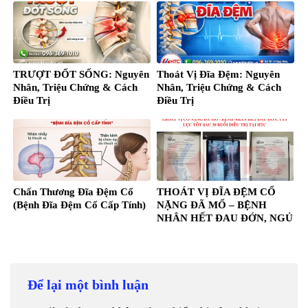
TRƯỢT ĐỐT SỐNG: Nguyên
Thoát Vị Đĩa Đệm: Nguyên
Nhân, Triệu Chứng & Cách
Nhân, Triệu Chứng & Cách
Điều Trị
Điều Trị
Chấn Thương Đĩa Đệm Cổ
THOÁT VỊ ĐĨA ĐỆM CỔ
(Bệnh Đĩa Đệm Cổ Cấp Tính)
NẶNG ĐÃ MỔ – BỆNH
NHÂN HẾT ĐAU ĐỚN, NGỦ
NGON, TAY LỰC TỐT HƠN
SAU 30 BUỔI ĐIỀU TRỊ TẠI
HTC.
Để lại một bình luận