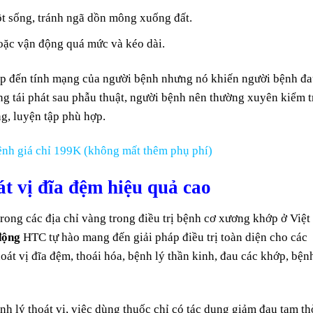
t sống, tránh ngã dồn mông xuống đất.
hoặc vận động quá mức và kéo dài.
ếp đến tính mạng của người bệnh nhưng nó khiến người bệnh đ
ông tái phát sau phẫu thuật, người bệnh nên thường xuyên kiểm t
ng, luyện tập phù hợp.
nh giá chỉ 199K (không mất thêm phụ phí)
át vị đĩa đệm hiệu quả cao
trong các địa chỉ vàng trong điều trị bệnh cơ xương khớp ở Việt
động
HTC tự hào mang đến giải pháp điều trị toàn diện cho các
át vị đĩa đệm, thoái hóa, bệnh lý thần kinh, đau các khớp, bện
nh lý thoát vị, việc dùng thuốc chỉ có tác dụng giảm đau tạm th