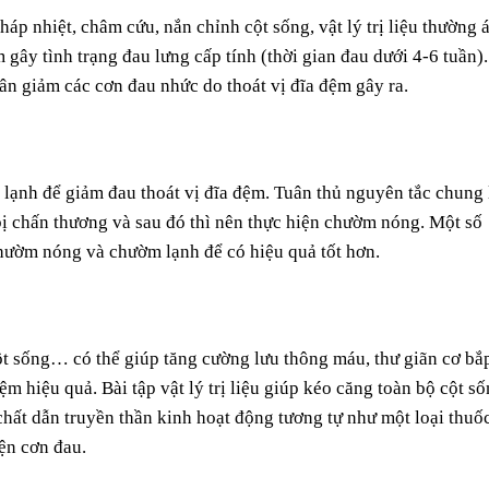
p nhiệt, châm cứu, nắn chỉnh cột sống, vật lý trị liệu thường 
 gây tình trạng đau lưng cấp tính (thời gian đau dưới 4-6 tuần).
n giảm các cơn đau nhức do thoát vị đĩa đệm gây ra.
lạnh để giảm đau thoát vị đĩa đệm. Tuân thủ nguyên tắc chung 
bị chấn thương và sau đó thì nên thực hiện chườm nóng. Một số
chườm nóng và chườm lạnh để có hiệu quả tốt hơn.
ột sống… có thể giúp tăng cường lưu thông máu, thư giãn cơ bắ
đệm hiệu quả. Bài tập vật lý trị liệu giúp kéo căng toàn bộ cột số
chất dẫn truyền thần kinh hoạt động tương tự như một loại thuố
iện cơn đau.