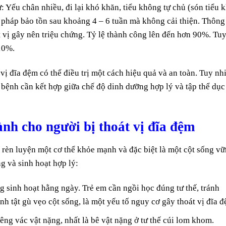
 Yếu chân nhiều, đi lại khó khăn, tiểu không tự chủ (són tiểu k
ng pháp bảo tồn sau khoảng 4 – 6 tuần mà không cải thiện. Thông
át vị gây nên triệu chứng. Tỷ lệ thành công lên đến hơn 90%. Tu
-10%.
 vị đĩa đệm có thể điều trị một cách hiệu quả và an toàn. Tuy nh
 bệnh cần kết hợp giữa chế độ dinh dưỡng hợp lý và tập thể dục
nh cho người bị thoát vị đĩa đệm
 rèn luyện một cơ thể khỏe mạnh và đặc biệt là một cột sống v
ng và sinh hoạt hợp lý:
g sinh hoạt hằng ngày. Trẻ em cần ngồi học đúng tư thế, tránh
h tật gù vẹo cột sống, là một yếu tố nguy cơ gây thoát vị đĩa đ
êng vác vật nặng, nhất là bê vật nặng ở tư thế cúi lom khom.