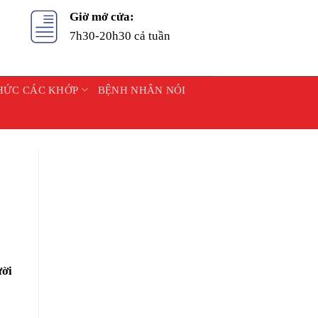
Giờ mở cửa:
7h30-20h30 cả tuần
HỨC CÁC KHỚP
BỆNH NHÂN NÓI
ười