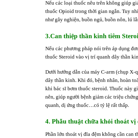
Nếu các loại thuốc nêu trên không giúp gi
thuốc Opioid trong thời gian ngắn. Tuy n
như gây nghiện, buồn ngủ, buồn nôn, lú l
3.Can thiệp thần kinh tiêm Stero
Nếu các phương pháp nói trên áp dụng đơn 
thuốc Steroid vào vị trí quanh dây thần ki
Dưới hướng dẫn của máy C-arm (chụp X-qua
dây thần kinh. Khi đó, bệnh nhân, hoàn toà
khi bác sĩ bơm thuốc steroid. Thuốc này g
nên, giúp người bệnh giảm các triệu chứng
quanh, dị ứng thuốc…có tỷ lệ rất thấp.
4. Phẫu thuật chữa khỏi thoát vị
Phần lớn thoát vị đĩa đệm không cần can t