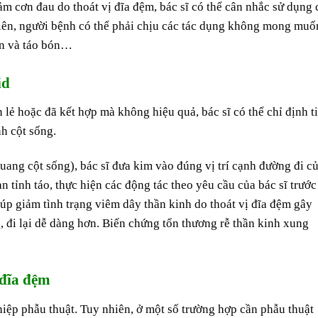
ảm cơn đau do thoát vị đĩa đệm, bác sĩ có thể cân nhắc sử dụng 
hiên, người bệnh có thể phải chịu các tác dụng không mong muố
ẫn và táo bón…
id
lẻ hoặc đã kết hợp mà không hiệu quả, bác sĩ có thể chỉ định t
nh cột sống.
ng cột sống), bác sĩ đưa kim vào đúng vị trí cạnh đường đi c
n tỉnh táo, thực hiện các động tác theo yêu cầu của bác sĩ trước
iúp giảm tình trạng viêm dây thần kinh do thoát vị đĩa đệm gây
, đi lại dễ dàng hơn. Biến chứng tổn thương rễ thần kinh xung
 đĩa đệm
hiệp phẫu thuật. Tuy nhiên, ở một số trường hợp cần phẫu thuật