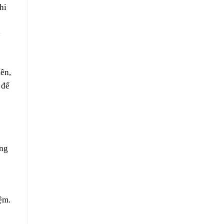
hi
y
iên,
 để
ững
ệm.