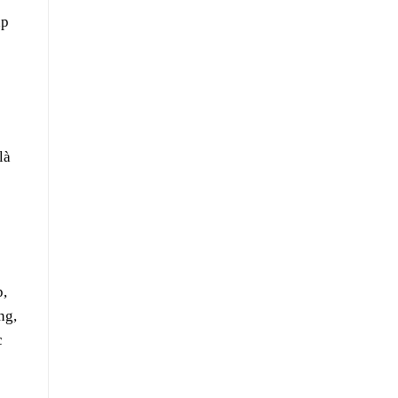
áp
là
p,
ng,
c