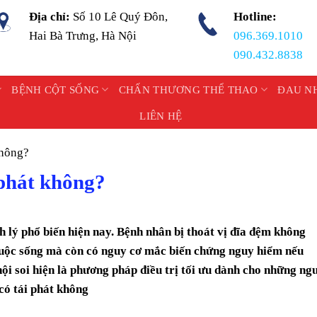
Địa chỉ:
Số 10 Lê Quý Đôn,
Hotline:
Hai Bà Trưng, Hà Nội
096.369.1010
090.432.8838
BỆNH CỘT SỐNG
CHẤN THƯƠNG THỂ THAO
ĐAU N
LIÊN HỆ
không?
 phát không?
 lý phổ biến hiện nay. Bệnh nhân bị thoát vị đĩa đệm không
cuộc sống mà còn có nguy cơ mắc biến chứng nguy hiểm nếu
nội soi hiện là phương pháp điều trị tối ưu dành cho những ng
 có tái phát không