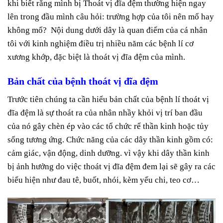
khi biết rằng mình bị Thoát vị đĩa đệm thường hiện ngay
lên trong đầu mình câu hỏi: trường hợp của tôi nên mổ hay
không mổ? Nội dung dưới dây là quan điểm của cá nhân
tôi với kinh nghiệm điều trị nhiều năm các bệnh lí cơ
xương khớp, đặc biệt là thoát vị đĩa đệm của mình.
Bản chất của bệnh thoát vị đĩa đệm
Trước tiên chúng ta cần hiểu bản chất của bệnh lí thoát vị
đĩa đệm là sự thoát ra của nhân nhầy khỏi vị trí ban đầu
của nó gây chèn ép vào các tổ chức rể thần kinh hoặc tủy
sống tương ứng. Chức năng của các dây thần kinh gồm có:
cảm giác, vận động, dinh dưỡng. vì vậy khi dây thần kinh
bị ảnh hưởng do việc thoát vị đĩa đệm đem lại sẽ gây ra các
biểu hiện như đau tê, buốt, nhói, kèm yếu chi, teo cơ…