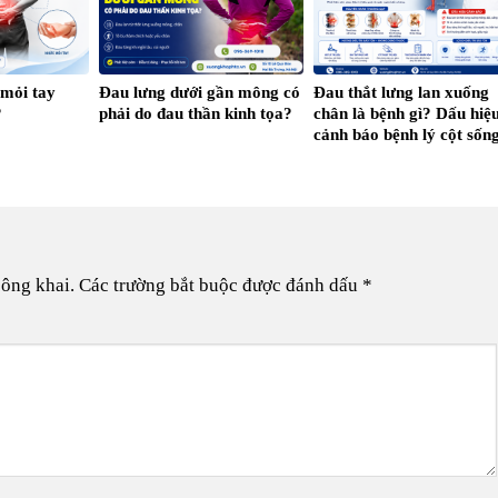
 mỏi tay
Đau lưng dưới gần mông có
Đau thắt lưng lan xuống
?
phải do đau thần kinh tọa?
chân là bệnh gì? Dấu hiệ
cảnh báo bệnh lý cột sốn
không nên bỏ qua
công khai.
Các trường bắt buộc được đánh dấu
*