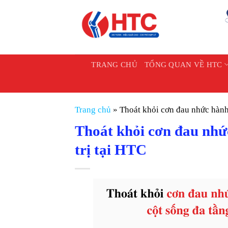
Chuyển
đến
nội
dung
TRANG CHỦ
TỔNG QUAN VỀ HTC
Trang chủ
»
Thoát khỏi cơn đau nhức hành
Thoát khỏi cơn đau nhứ
trị tại HTC