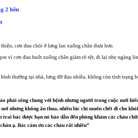
ng 2 bên
n
i thiện, cơn đau chói ở lưng lan xuống chân thưa hơn
on vì cơn đau buốt xuống chân giảm rõ rệt, đi lại nhẹ ngàng li
 bình thường tại nhà, lưng đỡ đau nhiều, không còn tình trạng b
bảo phải sống chung với bệnh nhưng người trong cuộc mới hiể
nơi nhưng không ăn thua, nhiều lúc chỉ muốn chết đi cho khỏ
n trai bác được bạn nó bảo dẫn đến phòng khám các cháu chữ
cháu ạ. Bác cảm ơn các cháu rất nhiều”