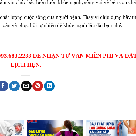
ám xin chúc bác luôn luôn khỏe mạnh, sống vui vẻ bên con chá
hất lượng cuộc sống của người bệnh. Thay vì chịu đựng hãy t
n toàn và phục hồi tự nhiên để khỏe mạnh lâu dài bạn nhé.
 093.683.2233 ĐỂ NHẬN TƯ VẤN MIỄN PHÍ VÀ ĐẶ
LỊCH HẸN.