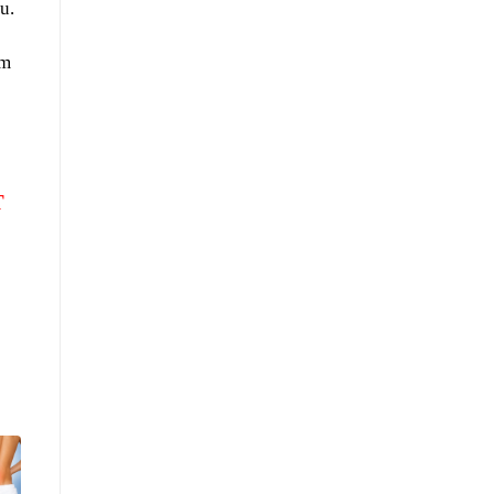
u.
ìm
T