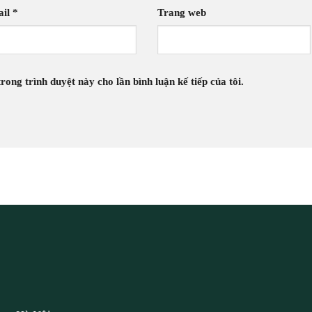
ail
*
Trang web
rong trình duyệt này cho lần bình luận kế tiếp của tôi.