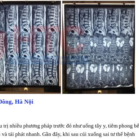
 Đông, Hà Nội
ều trị nhiều phương pháp trước đó như uống tây y, tiêm phong bế
à tái phát nhanh. Gần đây, khi sau cúi xuống sai tư thế bệnh