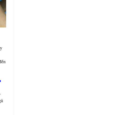
ấy
 đến
?
o
gủ