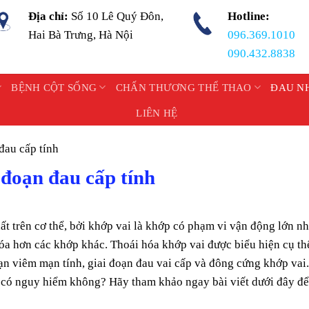
Địa chỉ:
Số 10 Lê Quý Đôn,
Hotline:
Hai Bà Trưng, Hà Nội
096.369.1010
090.432.8838
BỆNH CỘT SỐNG
CHẤN THƯƠNG THỂ THAO
ĐAU N
LIÊN HỆ
đau cấp tính
 đoạn đau cấp tính
hất trên cơ thể, bởi khớp vai là khớp có phạm vi vận động lớn nh
hóa hơn các khớp khác. Thoái hóa khớp vai được biểu hiện cụ th
ạn viêm mạn tính, giai đoạn đau vai cấp và đông cứng khớp vai.
h có nguy hiểm không? Hãy tham khảo ngay bài viết dưới đây để