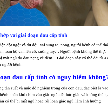
hớp vai giai đoạn đau cấp tính
iện đột ngột và dữ dội. Vai sưng to, nóng, người bệnh có thể th
lan toàn bộ vai, lên cổ, xuống tay… Người bệnh không thể thực
 bị mất ngủ do đau nặng về đêm… Giai đoạn này có thể dài từ 4
a người bệnh.
đoạn đau cấp tính có nguy hiểm không
ng tần suất và mức độ nghiêm trọng của cơn đau, đặc biệt là và
n bệnh nhân khó chìm vào giấc ngủ, dễ thức giấc và không thể n
n có thể bị mất ngủ hoặc rối loạn giấc ngủ, làm ảnh hưởng