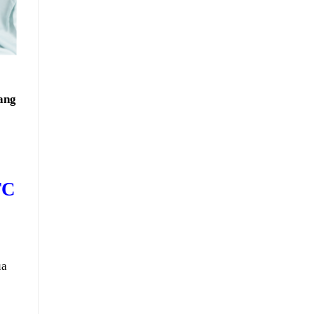
ang
TC
g
ủa