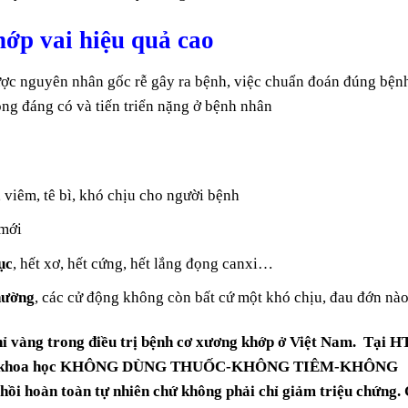
hớp vai hiệu quả cao
được nguyên nhân gốc rễ gây ra bệnh, việc chuẩn đoán đúng bện
ng đáng có và tiến triển nặng ở bệnh nhân
 viêm, tê bì, khó chịu cho người bệnh
 mới
ục
, hết xơ, hết cứng, hết lắng đọng canxi…
hường
, các cử động không còn bất cứ một khó chịu, đau đớn nà
ỉ vàng trong điều trị bệnh cơ xương khớp ở Việt Nam. Tại 
ựa trên khoa học KHÔNG DÙNG THUỐC-KHÔNG TIÊM-KHÔNG
ồi hoàn toàn tự nhiên chứ không phải chỉ giảm triệu chứng. 