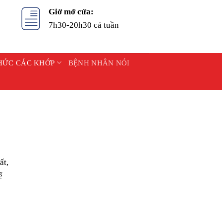
Giờ mở cửa:
7h30-20h30 cả tuần
HỨC CÁC KHỚP
BỆNH NHÂN NÓI
ất,
ể