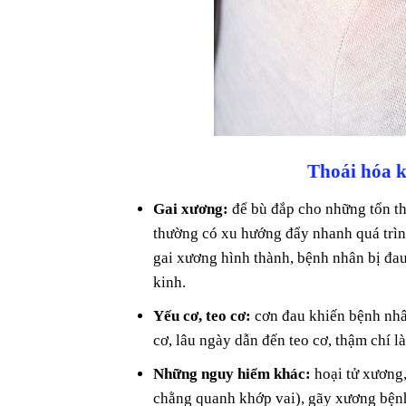
Thoái hóa k
Gai xương:
để bù đắp cho những tổn th
thường có xu hướng đẩy nhanh quá trìn
gai xương hình thành, bệnh nhân bị đa
kinh.
Yếu cơ, teo cơ:
cơn đau khiến bệnh nhân
cơ, lâu ngày dẫn đến teo cơ, thậm chí l
Những nguy hiểm khác:
hoại tử xương
chằng quanh khớp vai), gãy xương bệnh