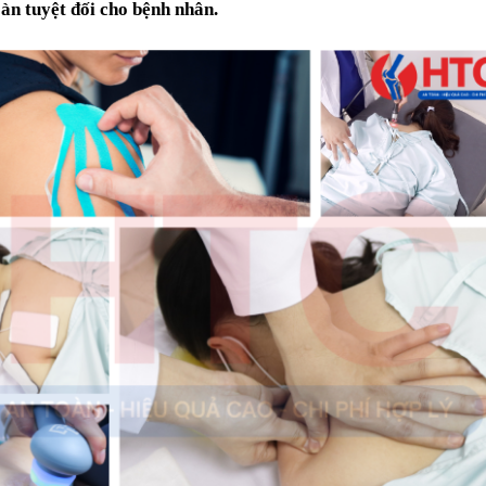
oàn tuyệt đối cho bệnh nhân.