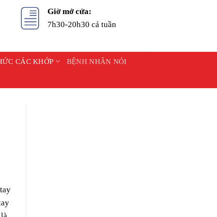
Giờ mở cửa:
7h30-20h30 cả tuần
HỨC CÁC KHỚP
BỆNH NHÂN NÓI
tay
tay
 là