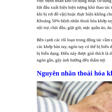
việc bệnh nhân khó cử động hoặc cử động 
bắt đầu xuất hiện hiện tượng khó thao tác
khi bị rơi đồ vật) hoặc thực hiện không chu
Khoảng 50% bệnh nhân thoái hóa khớp tay 
nội trợ, chải đầu, giặt giũ, mặc quần áo,
Bên cạnh các rối loạn trong động tác cầm n
các khớp bàn tay, ngón tay có thể bị biến
bị biến dạng. Điều này được giải thích là
ngón gần, gây ảnh hưởng đến thẩm mỹ.
Nguyên nhân thoái hóa k