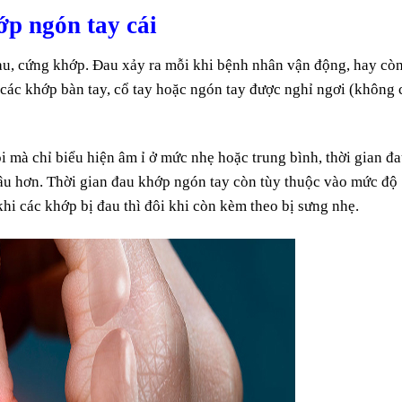
ớp ngón tay cái
đau, cứng khớp. Đau xảy ra mỗi khi bệnh nhân vận động, hay cò
 các khớp bàn tay, cổ tay hoặc ngón tay được nghỉ ngơi (không 
 mà chỉ biểu hiện âm ỉ ở mức nhẹ hoặc trung bình, thời gian đ
lâu hơn. Thời gian đau khớp ngón tay còn tùy thuộc vào mức độ
hi các khớp bị đau thì đôi khi còn kèm theo bị sưng nhẹ.