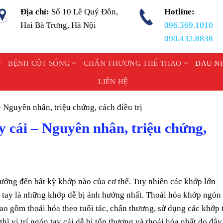
Địa chỉ:
Số 10 Lê Quý Đôn,
Hotline:
Hai Bà Trưng, Hà Nội
096.369.1010
090.432.8838
BỆNH CỘT SỐNG
CHẤN THƯƠNG THỂ THAO
ĐAU N
LIÊN HỆ
 Nguyên nhân, triệu chứng, cách điều trị
 cái – Nguyên nhân, triệu chứng,
ưởng đến bất kỳ khớp nào của cơ thể. Tuy nhiên các khớp lớn
n tay là những khớp dễ bị ảnh hưởng nhất. Thoái hóa khớp ngón 
o gồm thoái hóa theo tuổi tác, chấn thương, sử dụng các khớp 
 vị trí ngón tay cái dễ bị tổn thương và thoái hóa nhất do đây