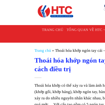
Chuyển
đến
nội
dung
TRANG CHỦ
TỔNG QUAN VỀ HTC
Trang chủ
»
Thoái hóa khớp ngón tay cái –
Thoái hóa khớp ngón tay
cách điều trị
Thoái hóa khớp có thể xảy ra và làm ảnh h
(khớp gối, khớp háng), khớp ngón tay, bà
xảy ra do nhiều nguyên nhân khác nhau, ba
quá mức… Với cấu tạo gồm có 5 ngón tay thì