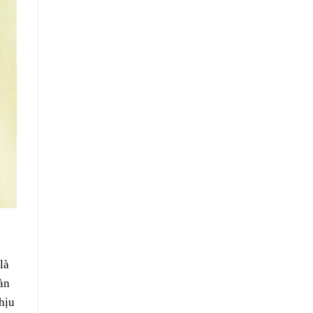
là
àn
hịu