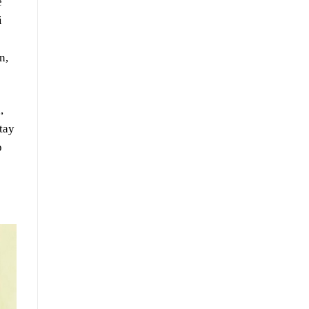
ẽ
i
n,
,
tay
p