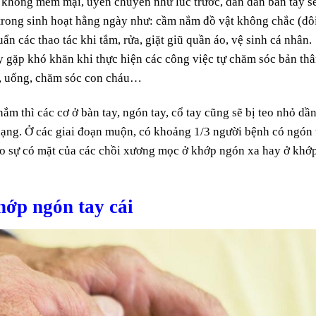
không mềm mại, uyển chuyển như lúc trước, dần dần bàn tay s
 trong sinh hoạt hằng ngày như: cầm nắm đồ vật không chắc (đô
ẩn các thao tác khi tắm, rửa, giặt giũ quần áo, vệ sinh cá nhân.
gặp khó khăn khi thực hiện các công việc tự chăm sóc bản thâ
 ăn, uống, chăm sóc con cháu…
ắm thì các cơ ở bàn tay, ngón tay, cổ tay cũng sẽ bị teo nhỏ dần
 dạng. Ở các giai đoạn muộn, có khoảng 1/3 người bệnh có ngón 
 do sự có mặt của các chồi xương mọc ở khớp ngón xa hay ở khớ
hớp ngón tay cái