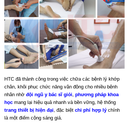
HTC đã thành công trong việc chữa các bệnh lý khớp
chân, khôi phục chức năng vận động cho nhiều bệnh
nhân nhờ
đội ngũ y bác sĩ giỏi
,
phương pháp khoa
học
mang lại hiệu quả nhanh và bền vững, hệ thống
trang thiết bị hiện đại
, đặc biệt
chi phí hợp lý
chính
là một điểm cộng sáng giá.