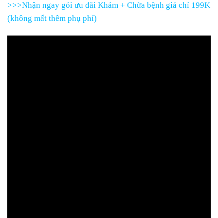
>>>Nhận ngay gói ưu đãi Khám + Chữa bệnh giá chỉ 199K
(không mất thêm phụ phí)