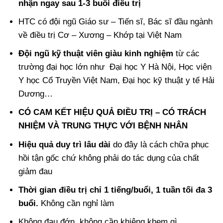
nhận ngay sau 1-3 buổi điều trị
HTC có đội ngũ Giáo sư – Tiến sĩ, Bác sĩ đầu ngành
về điều trị Cơ – Xương – Khớp tại Việt Nam
Đội ngũ kỹ thuật viên giàu kinh nghiệm
từ các
trường đại học lớn như Đại học Y Hà Nội, Học viện
Y học Cổ Truyền Việt Nam, Đại học kỹ thuật y tế Hải
Dương…
CÓ CAM KẾT HIỆU QUẢ ĐIỀU TRỊ – CÓ TRÁCH
NHIỆM VÀ TRUNG THỰC VỚI BỆNH NHÂN
Hiệu quả duy trì lâu dài
do đây là cách chữa phục
hồi tận gốc chứ không phải do tác dụng của chất
giảm đau
Thời gian điều trị chỉ 1 tiếng/buổi, 1 tuần tối đa 3
buổi.
Không cần nghỉ làm
Không đau đớn, không cần khiêng khem gì