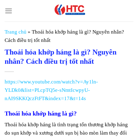
Chuyển
đến
nội
dung
Trang chủ
»
Thoái hóa khớp háng là gì? Nguyên nhân?
Cách điều trị tốt nhất
Thoái hóa khớp háng là gì? Nguyên
nhân? Cách điều trị tốt nhất
https://www.youtube.com/watch?v=Ay1ln-
YLDk0&list=PLcpTQ5e-sNmtIcwpyU-
nAI9SKKQczFtFT&index=17&t=14s
Thoái hóa khớp háng là gì?
Thoái hóa khớp háng là tình trạng tổn thương khớp háng
do sụn khớp và xương dưới sụn bị bào mòn làm thay đổi