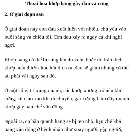
Thoái hóa khớp háng gây đau và cứng
2. Ở giai đoạn sau
Ở giai đoạn này cơn đau xuất hiện với nhiều, chủ yếu vào
buổi sáng và chiều tối. Cơn đau xảy ra ngay cả khi nghỉ
ngơi.
Khớp háng có thể bị sưng lên do viêm hoặc do tràn dịch
khớp, nếu được chọc hút dịch ra, đau sẽ giảm nhưng có thể
tái phát vài ngày sau đó.
Ở một số vị trí xung quanh, các khớp xương trở nên khô
cứng, kêu lạo xạo khi di chuyển, gai xương bám đầy quanh
khớp gây hạn chế vận động.
Ngoài ra, cơ bắp quanh háng sẽ bị teo nhỏ, hạn chế khả
năng vận động ở bệnh nhân như xoay người, gập người,