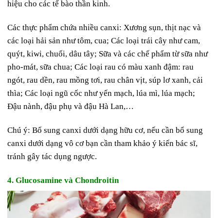
hiệu cho các tế bào thần kinh.
Các thực phẩm chứa nhiều canxi: Xương sụn, thịt nạc và
các loại hải sản như tôm, cua; Các loại trái cây như cam,
quýt, kiwi, chuối, dâu tây; Sữa và các chế phẩm từ sữa như
pho-mát, sữa chua; Các loại rau có màu xanh đậm: rau
ngót, rau dền, rau mồng tơi, rau chân vịt, súp lơ xanh, cải
thìa; Các loại ngũ cốc như yến mạch, lúa mì, lúa mạch;
Đậu nành, đậu phụ và đậu Hà Lan,…
Chú ý: Bổ sung canxi dưới dạng hữu cơ, nếu cần bổ sung
canxi dưới dạng vô cơ bạn cần tham khảo ý kiến bác sĩ,
tránh gây tác dụng ngược.
4. Glucosamine và Chondroitin