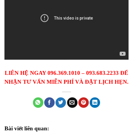
LIÊN HỆ NGAY 096.369.1010 – 093.683.2233 ĐỂ
NHẬN TƯ VẤN MIỄN PHÍ VÀ ĐẶT LỊCH HẸN.
Bài viết liên quan: