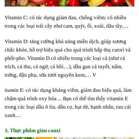
Vitamin C: có tác dụng giảm đau, chống viêm; có nhiều
trong các loại trái cây như cam, quýt, ổi, xoài, dâu tây,…
Vitamin D: tăng cường khả năng miễn dịch, giúp xương
chắc khỏe, hỗ trợ hiệu quả cho quá trình hấp thụ canxi và
phốt-pho. Vitamin D có nhiều trong các loại cá (như cá
trích, cá thu, cá ngừ, cá hồi…), dầu gan cá tuyết, nấm,
trứng, đậu phụ, sữa tươi nguyên kem,… V
itamin E: có tác dụng kháng viêm, giảm đau hiệu quả, làm
chậm quá trình oxy hóa… Bạn có thể tìm thấy vitamin E
trong các loại dầu ô liu, dầu cọ, hạt dẻ, hạnh nhân, rau cải
xanh…
3. Thực phẩm giàu canxi