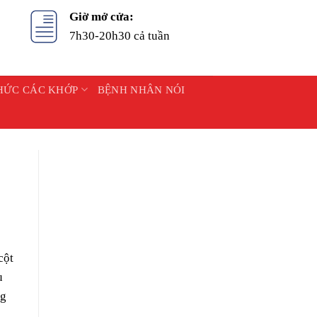
Giờ mở cửa:
7h30-20h30 cả tuần
HỨC CÁC KHỚP
BỆNH NHÂN NÓI
cột
u
ng