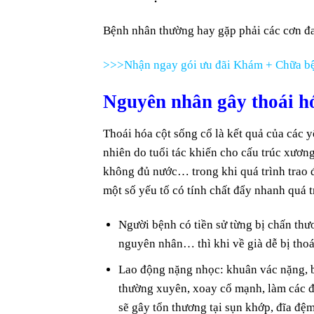
Bệnh nhân thường hay gặp phải các cơn đ
>>>Nhận ngay gói ưu đãi Khám + Chữa bệ
Nguyên nhân gây thoái hó
Thoái hóa cột sống cổ là kết quả của các y
nhiên do tuổi tác khiến cho cấu trúc xươn
không đủ nước… trong khi quá trình trao đổ
một số yếu tố có tính chất đẩy nhanh quá 
Người bệnh có tiền sử từng bị chấn thư
nguyên nhân… thì khi về già dễ bị thoá
Lao động nặng nhọc: khuân vác nặng, b
thường xuyên, xoay cổ mạnh, làm các đ
sẽ gây tổn thương tại sụn khớp, đĩa đệm