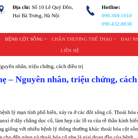
Địa chỉ:
Số 10 Lê Quý Đôn,
Hotline:
Hai Bà Trưng, Hà Nội
096.369.1010
090.432.8838
BỆNH CỘT SỐNG
CHẤN THƯƠNG THỂ THAO
ĐAU N
LIÊN HỆ
guyên nhân, triệu chứng, cách điều trị
hẹ – Nguyên nhân, triệu chứng, cách
bệnh lý mạn tính phổ biến, xảy ra ở các đốt sống cổ. Thoái hóa 
canxi ở dây chằng dọc cổ, làm hẹp các lỗ ra của rễ thần kinh biể
ng giống với nhiều bệnh lý thông thường khác thoái hóa cột số
hẹ cho đến nặng và thoái hóa cổ nhẹ là giai đoạn đầu của bệnh.