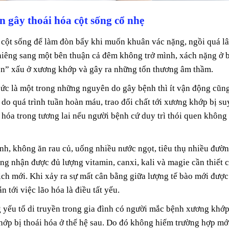
 gây thoái hóa cột sống cổ nhẹ
 cột sống để làm đòn bẩy khi muốn khuân vác nặng, ngồi quá lâ
ghiêng sang một bên thuận cả đêm không trở mình, xách nặng ở 
en” xấu ở xương khớp và gây ra những tổn thương âm thầm.
ức là một trong những nguyên do gây bệnh thì ít vận động cũng
do quá trình tuần hoàn máu, trao đổi chất tới xương khớp bị su
 hóa trong tương lai nếu người bệnh cứ duy trì thói quen không 
nh, không ăn rau củ, uống nhiều nước ngọt, tiêu thụ nhiều đườn
ng nhận được đủ lượng vitamin, canxi, kali và magie cần thiết 
dịch mới. Khi xảy ra sự mất cân bằng giữa lượng tế bào mới được
ẫn tới việc lão hóa là điều tất yếu.
g yếu tố di truyền trong gia đình có người mắc bệnh xương khớ
ớp bị thoái hóa ở thế hệ sau. Do đó không hiếm trường hợp mớ