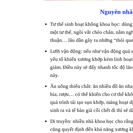
Nguyên nhân
Tư thế sinh hoạt không khoa học: dùng
một tư thế, ngồi vắt chéo chân, nằm n
thuận… lâu dần gây ra những “thói qu
Lười vận động: nếu như vận động quá s
yếu tố khiến xương khớp kém linh hoạt 
giảm. Điều này sẽ đẩy nhanh tốc độ lão
này.
Ăn uống thiếu chất: ăn nhiều đồ ăn nha
bia, rượu… có thể khiến cho cơ thể khô
quá trình tái tạo sụn khớp, màng hoạt 
sinh ra và tế bào già cỗi chết đi thì sẽ d
Di truyền: nhiều nhà khoa học cho rằn
cũng quyết định đến khả năng xương kh