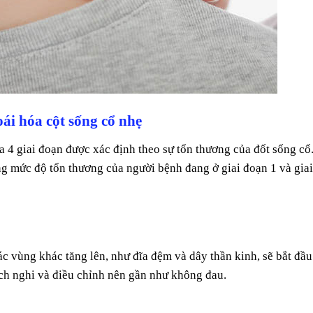
ái hóa cột sống cổ nhẹ
ua 4 giai đoạn được xác định theo sự tổn thương của đốt sống cổ
ạng mức độ tổn thương của người bệnh đang ở giai đoạn 1 và giai
c vùng khác tăng lên, như đĩa đệm và dây thần kinh, sẽ bắt đầu
ích nghi và điều chỉnh nên gần như không đau.