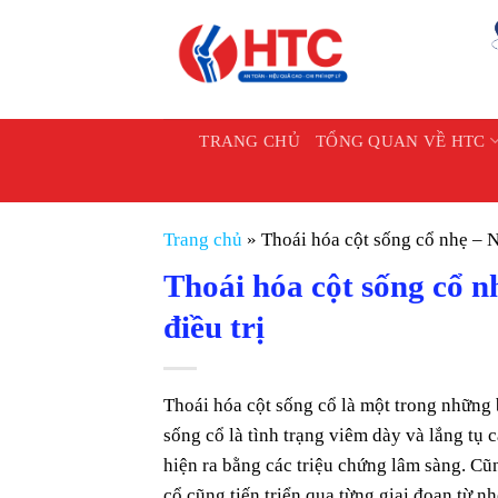
Chuyển
đến
nội
dung
TRANG CHỦ
TỔNG QUAN VỀ HTC
Trang chủ
»
Thoái hóa cột sống cổ nhẹ – N
Thoái hóa cột sống cổ n
điều trị
Thoái hóa cột sống cổ là một trong những 
sống cổ là tình trạng viêm dày và lắng tụ 
hiện ra bằng các triệu chứng lâm sàng. Cũ
cổ cũng tiến triển qua từng giai đoạn từ n