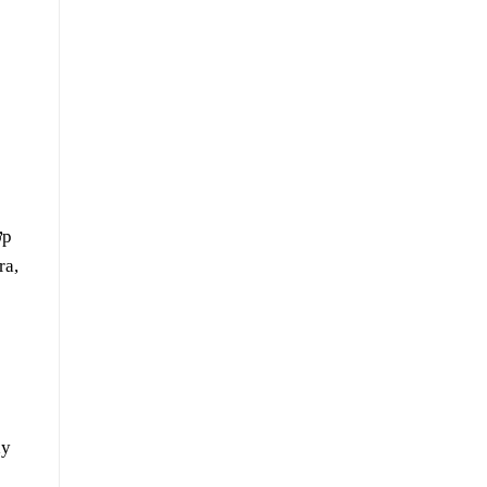
ớp
ra,
ày