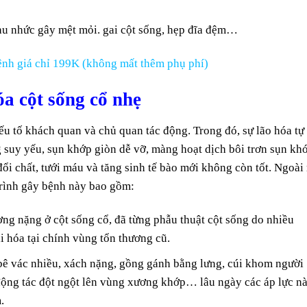
au nhức gây mệt mỏi. gai cột sống, hẹp đĩa đệm…
nh giá chỉ 199K (không mất thêm phụ phí)
a cột sống cổ nhẹ
ếu tố khách quan và chủ quan tác động. Trong đó, sự lão hóa tự
g suy yếu, sụn khớp giòn dễ vỡ, màng hoạt dịch bôi trơn sụn kh
i chất, tưới máu và tăng sinh tế bào mới không còn tốt. Ngoài 
trình gây bệnh này bao gồm:
ơng nặng ở cột sống cổ, đã từng phẫu thuật cột sống do nhiều
i hóa tại chính vùng tổn thương cũ.
ê vác nhiều, xách nặng, gồng gánh bằng lưng, cúi khom người
ộng tác đột ngột lên vùng xương khớp… lâu ngày các áp lực n
.