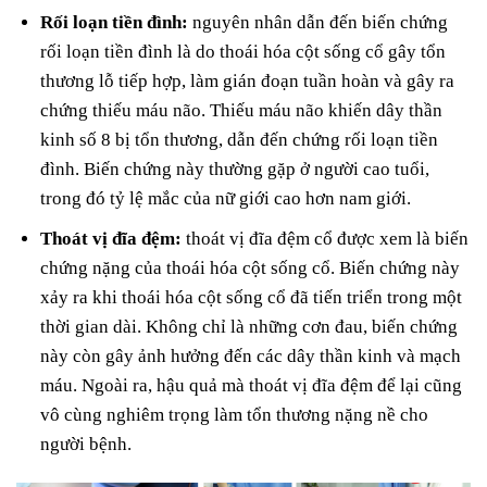
Rối loạn tiền đình:
nguyên nhân dẫn đến biến chứng
rối loạn tiền đình là do thoái hóa cột sống cổ gây tổn
thương lỗ tiếp hợp, làm gián đoạn tuần hoàn và gây ra
chứng thiếu máu não. Thiếu máu não khiến dây thần
kinh số 8 bị tổn thương, dẫn đến chứng rối loạn tiền
đình. Biến chứng này thường gặp ở người cao tuổi,
trong đó tỷ lệ mắc của nữ giới cao hơn nam giới.
Thoát vị đĩa đệm:
thoát vị đĩa đệm cổ được xem là biến
chứng nặng của thoái hóa cột sống cổ. Biến chứng này
xảy ra khi thoái hóa cột sống cổ đã tiến triển trong một
thời gian dài. Không chỉ là những cơn đau, biến chứng
này còn gây ảnh hưởng đến các dây thần kinh và mạch
máu. Ngoài ra, hậu quả mà thoát vị đĩa đệm để lại cũng
vô cùng nghiêm trọng làm tổn thương nặng nề cho
người bệnh.