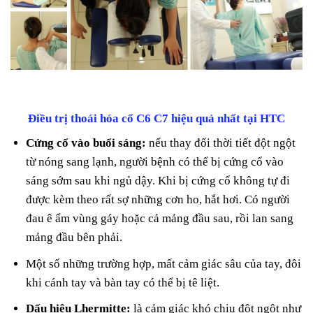
Điều trị thoái hóa cổ C6 C7 hiệu quả nhất tại HTC
Cứng cổ vào buổi sáng:
nếu thay đổi thời tiết đột ngột
từ nóng sang lạnh, người bệnh có thể bị cứng cổ vào
sáng sớm sau khi ngủ dậy. Khi bị cứng cổ không tự đi
được kèm theo rất sợ những cơn ho, hắt hơi. Có người
đau ê ẩm vùng gáy hoặc cả mảng đầu sau, rồi lan sang
mảng đầu bên phải.
Một số những trường hợp, mất cảm giác sâu của tay, đôi
khi cánh tay và bàn tay có thể bị tê liệt.
Dấu hiệu Lhermitte:
là cảm giác khó chịu đột ngột như