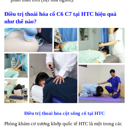
Điều trị
thoái hóa cổ C6 C7
tại HTC hiệu quả
như thế nào?
Điều trị thoái hóa cột sống cổ tại HTC
Phòng khám cơ xương khớp quốc tế HTC là một trong các