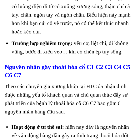
có luồng điện đi từ cổ xuống xương sống, thậm chí cả
tay, chân, ngón tay và ngón chân. Biểu hiện này mạnh
hơn khi bạn cúi cổ về trước, nó có thể kết thúc nhanh
hoặc kéo dài.
Trường hợp nghiêm trọng:
yếu cơ, liệt chi, đi không
vững, bước đi xiêu vẹo… khi có chèn ép tủy sống.
Nguyên nhân gây thoái hóa cổ C1 C2 C3 C4 C5
C6 C7
Theo các chuyên gia xương khớp tại HTC đã nhận định
được những yếu tố khách quan và chủ quan thúc đẩy sự
phát triển của bệnh lý thoái hóa cổ C6 C7 bao gồm 6
nguyên nhân hàng đầu sau.
Hoạt động ở tư thế sai:
hiện nay đây là nguyên nhân
về vận động hàng đầu gây ra tình trạng thoái hóa đốt