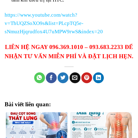
https://www.youtube.com/watch?
v=ThUQZSoXO9s&list=PLcpTQ5e-
sNmuzHjqrudfox4U7uMPW9rwS&index=20
LIÊN HỆ NGAY 096.369.1010 – 093.683.2233 ĐỂ
NHẬN TƯ VẤN MIỄN PHÍ VÀ ĐẶT LỊCH HẸN.
Bài viết liên quan: