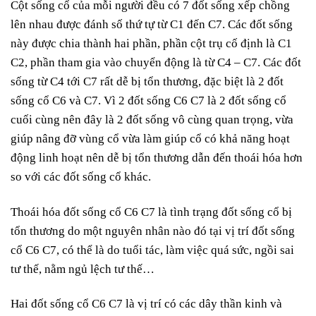
Cột sống cổ của mỗi người đều có 7 đốt sống xếp chồng
lên nhau được đánh số thứ tự từ C1 đến C7. Các đốt sống
này được chia thành hai phần, phần cột trụ cố định là C1
C2, phần tham gia vào chuyển động là từ C4 – C7. Các đốt
sống từ C4 tới C7 rất dễ bị tổn thương, đặc biệt là 2 đốt
sống cổ C6 và C7. Vì 2 đốt sống C6 C7 là 2 đốt sống cổ
cuối cùng nên đây là 2 đốt sống vô cùng quan trọng, vừa
giúp nâng đỡ vùng cổ vừa làm giúp cổ có khả năng hoạt
động linh hoạt nên dễ bị tổn thương dẫn đến thoái hóa hơn
so với các đốt sống cổ khác.
Thoái hóa đốt sống cổ C6 C7 là tình trạng đốt sống cổ bị
tổn thương do một nguyên nhân nào đó tại vị trí đốt sống
cổ C6 C7, có thể là do tuổi tác, làm việc quá sức, ngồi sai
tư thế, nằm ngủ lệch tư thế…
Hai đốt sống cổ C6 C7 là vị trí có các dây thần kinh và