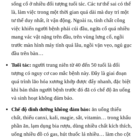
sống cổ ở nhiều đối tượng tuổi tác. Các tư thế sai có thể
là, làm việc trong một thời gian quá dài mà duy trì một
tư thế duy nhất, ít vận động. Ngoài ra, tính chất công
việc khiến người bệnh phải cúi đầu, ngửa cổ quá nhiều
mang vác vật nặng trên đầu, trên vùng lưng cổ, ngồi
trước màn hình máy tính quá lâu, ngồi vặn vẹo, ngủ gục
đầu trên bàn…
Tuổi tác:
người trung niên từ 40 đến 50 tuổi là đối
tượng có nguy cơ cao mắc bệnh này. Đây là giai đoạn
quá trình lão hóa xương khớp được đẩy nhanh, đặc biệt
khi bản thân người bệnh trước đó đã có chế độ ăn uống
và sinh hoạt không đảm bảo.
Chế độ dinh dưỡng không đảm bảo:
ăn uống thiếu
chất, thiếu canxi, kali, magie, sắt, vitamin… trong khẩu
phần ăn, lạm dụng bia rượu, dùng nhiều chất kích thích,
uống nhiều đồ có gas, hút thuốc lá nhiều… làm cho cột