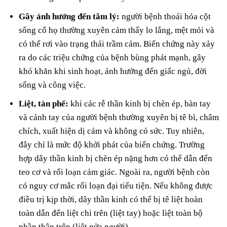
Gây ảnh hưởng đến tâm lý:
người bệnh thoái hóa cột
sống cổ họ thường xuyên cảm thấy lo lắng, mệt mỏi và
có thể rơi vào trạng thái trầm cảm. Biến chứng này xảy
ra do các triệu chứng của bệnh bùng phát mạnh, gây
khó khăn khi sinh hoạt, ảnh hưởng đến giấc ngủ, đời
sống và công việc.
Liệt, tàn phế:
khi các rễ thần kinh bị chèn ép, bàn tay
và cánh tay của người bệnh thường xuyên bị tê bì, châm
chích, xuất hiện dị cảm và không có sức. Tuy nhiên,
đây chỉ là mức độ khởi phát của biến chứng. Trường
hợp dây thần kinh bị chèn ép nặng hơn có thể dẫn đến
teo cơ và rối loạn cảm giác. Ngoài ra, người bệnh còn
có nguy cơ mắc rối loạn đại tiểu tiện. Nếu không được
điều trị kịp thời, dây thần kinh có thể bị tê liệt hoàn
toàn dẫn đến liệt chi trên (liệt tay) hoặc liệt toàn bộ
phần thân trên (liệt nửa người).