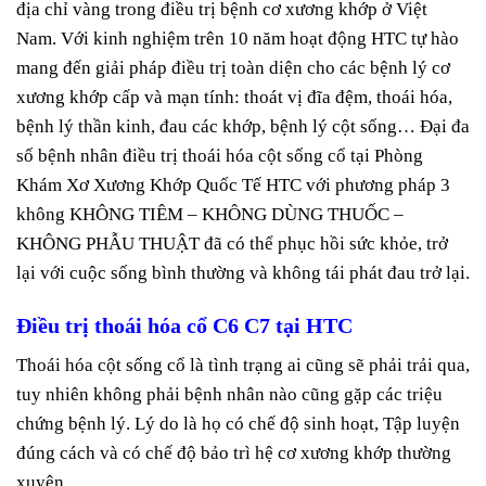
địa chỉ vàng trong điều trị bệnh cơ xương khớp ở Việt
Nam. Với kinh nghiệm trên 10 năm hoạt động HTC tự hào
mang đến giải pháp điều trị toàn diện cho các bệnh lý cơ
xương khớp cấp và mạn tính: thoát vị đĩa đệm, thoái hóa,
bệnh lý thần kinh, đau các khớp, bệnh lý cột sống… Đại đa
số bệnh nhân điều trị thoái hóa cột sống cổ tại Phòng
Khám Xơ Xương Khớp Quốc Tế HTC với phương pháp 3
không KHÔNG TIÊM – KHÔNG DÙNG THUỐC –
KHÔNG PHẪU THUẬT đã có thể phục hồi sức khỏe, trở
lại với cuộc sống bình thường và không tái phát đau trở lại.
Điều trị
thoái hóa cổ C6 C7
tại HTC
Thoái hóa cột sống cổ là tình trạng ai cũng sẽ phải trải qua,
tuy nhiên không phải bệnh nhân nào cũng gặp các triệu
chứng bệnh lý. Lý do là họ có chế độ sinh hoạt, Tập luyện
đúng cách và có chế độ bảo trì hệ cơ xương khớp thường
xuyên.