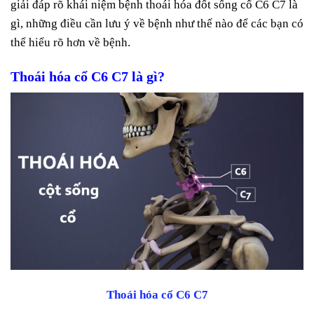
giải đáp rõ khái niệm bệnh thoái hóa đốt sống cổ C6 C7 là
gì, những điều cần lưu ý về bệnh như thế nào để các bạn có
thể hiểu rõ hơn về bệnh.
Thoái hóa cổ C6 C7 là gì?
Thoái hóa cổ C6 C7