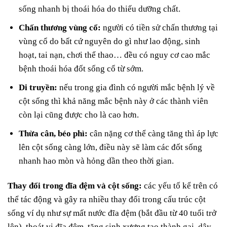
sống nhanh bị thoái hóa do thiếu dưỡng chất.
Chấn thương vùng cổ:
người có tiền sử chấn thương tại
vùng cổ do bất cứ nguyên do gì như lao động, sinh
hoạt, tai nạn, chơi thể thao… đều có nguy cơ cao mắc
bệnh thoái hóa đốt sống cổ từ sớm.
Di truyền:
nếu trong gia đình có người mắc bệnh lý về
cột sống thì khả năng mắc bệnh này ở các thành viên
còn lại cũng được cho là cao hơn.
Thừa cân, béo phì:
cân nặng cơ thể càng tăng thì áp lực
lên cột sống càng lớn, điều này sẽ làm các đốt sống
nhanh hao mòn và hỏng dần theo thời gian.
Thay đổi trong đĩa đệm và cột sống:
các yếu tố kể trên có
thể tác động và gây ra nhiều thay đổi trong cấu trúc cột
sống ví dụ như sự mất nước đĩa đệm (bắt đầu từ 40 tuổi trở
lên), thoát vị đĩa đệm, tăng sinh xương tạo thành gai, dây