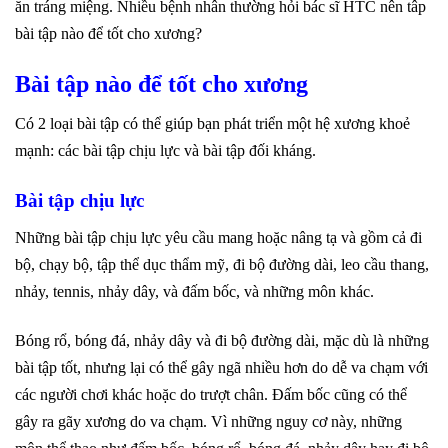
ăn tráng miệng. Nhiều bệnh nhân thường hỏi bác sĩ HTC nên tâp
bài tập nào để tốt cho xương?
B
ài tập nào để tốt cho xương
Có 2 loại bài tập có thể giúp bạn phát triển một hệ xương khoẻ
mạnh: các bài tập chịu lực và bài tập đối kháng.
Bài tập chịu lực
Những bài tập chịu lực yêu cầu mang hoặc nâng tạ và gồm cả đi
bộ, chạy bộ, tập thể dục thẩm mỹ, đi bộ đường dài, leo cầu thang,
nhảy, tennis, nhảy dây, và đấm bốc, và những môn khác.
Bóng rổ, bóng đá, nhảy dây và đi bộ đường dài, mặc dù là những
bài tập tốt, nhưng lại có thể gây ngã nhiều hơn do dễ va chạm với
các người chơi khác hoặc do trượt chân. Đấm bốc cũng có thể
gây ra gãy xương do va chạm. Vì những nguy cơ này, những