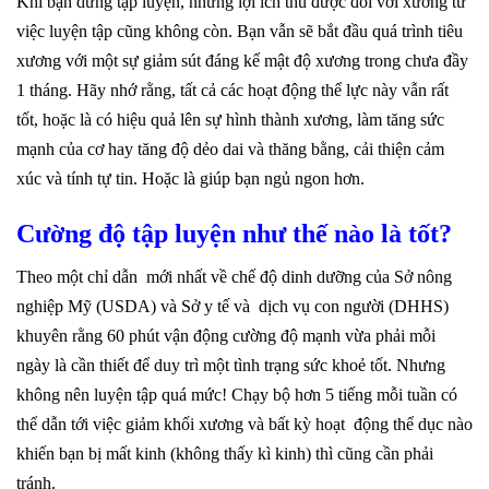
Khi bạn dừng tập luyện, những lợi ích thu được đối với xương từ
việc luyện tập cũng không còn. Bạn vẫn sẽ bắt đầu quá trình tiêu
xương với một sự giảm sút đáng kể mật độ xương trong chưa đầy
1 tháng. Hãy nhớ rằng, tất cả các hoạt động thể lực này vẫn rất
tốt, hoặc là có hiệu quả lên sự hình thành xương, làm tăng sức
mạnh của cơ hay tăng độ dẻo dai và thăng bằng, cải thiện cảm
xúc và tính tự tin. Hoặc là giúp bạn ngủ ngon hơn.
Cường độ tập luyện
như thế nào là tốt?
Theo một chỉ dẫn mới nhất về chế độ dinh dưỡng của Sở nông
nghiệp Mỹ (USDA) và Sở y tế và dịch vụ con người (DHHS)
khuyên rằng 60 phút vận động cường độ mạnh vừa phải mỗi
ngày là cần thiết để duy trì một tình trạng sức khoẻ tốt. Nhưng
không nên luyện tập quá mức! Chạy bộ hơn 5 tiếng mỗi tuần có
thể dẫn tới việc giảm khối xương và bất kỳ hoạt động thể dục nào
khiến bạn bị mất kinh (không thấy kì kinh) thì cũng cần phải
tránh.