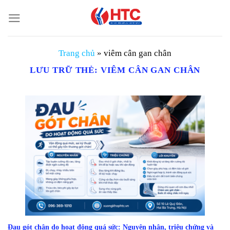
Chuyển
đến
nội
dung
Trang chủ
»
viêm cân gan chân
LƯU TRỮ THẺ:
VIÊM CÂN GAN CHÂN
Đau gót chân do hoạt động quá sức: Nguyên nhân, triệu chứng và