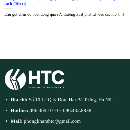
cách điều trị
Đau gót chân do hoạt động quá sức thường xuất phát từ việc các mô [...]
Địa chỉ:
Số 10 Lê Quý Đôn, Hai Bà Trưng, Hà Nội
Hotline:
096.369.1010
–
090.432.8838
Mail:
phongkhamhtc@gmail.com