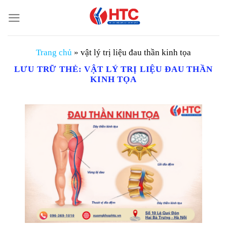
Chuyển
đến
nội
dung
Trang chủ
»
vật lý trị liệu đau thần kinh tọa
LƯU TRỮ THẺ:
VẬT LÝ TRỊ LIỆU ĐAU THẦN
KINH TỌA