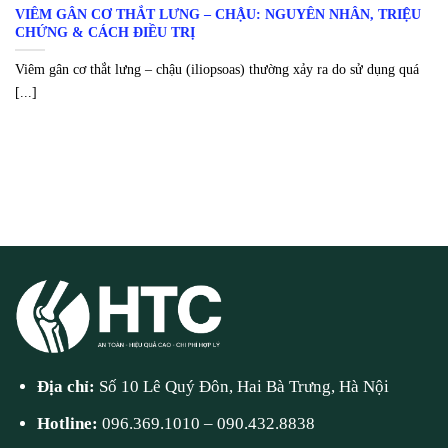
VIÊM GÂN CƠ THẮT LƯNG – CHẬU: NGUYÊN NHÂN, TRIỆU
CHỨNG & CÁCH ĐIỀU TRỊ
Viêm gân cơ thắt lưng – chậu (iliopsoas) thường xảy ra do sử dụng quá
[...]
Địa chỉ:
Số 10 Lê Quý Đôn, Hai Bà Trưng, Hà Nội
Hotline:
096.369.1010
–
090.432.8838