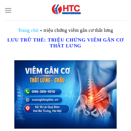
Chuyển
đến
nội
dung
Trang chủ
»
triệu chứng viêm gân cơ thắt lưng
LƯU TRỮ THẺ:
TRIỆU CHỨNG VIÊM GÂN CƠ
THẮT LƯNG