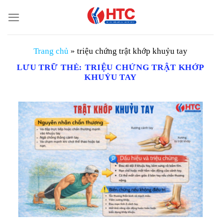
Chuyển
đến
nội
dung
Trang chủ
»
triệu chứng trật khớp khuỷu tay
LƯU TRỮ THẺ:
TRIỆU CHỨNG TRẬT KHỚP
KHUỶU TAY