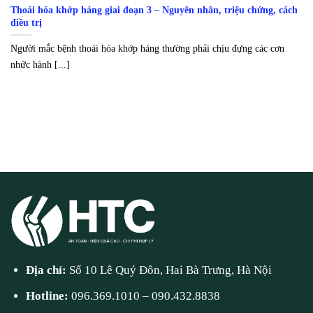
Thoái hóa khớp háng giai đoạn 3 – Nguyên nhân, triệu chứng, cách
điều trị
Người mắc bệnh thoái hóa khớp háng thường phải chịu đựng các cơn
nhức hành [...]
Địa chỉ:
Số 10 Lê Quý Đôn, Hai Bà Trưng, Hà Nội
Hotline:
096.369.1010
–
090.432.8838