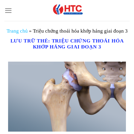
Chuyển
đến
nội
dung
Trang chủ
»
Triệu chứng thoái hóa khớp háng giai đoạn 3
LƯU TRỮ THẺ:
TRIỆU CHỨNG THOÁI HÓA
KHỚP HÁNG GIAI ĐOẠN 3