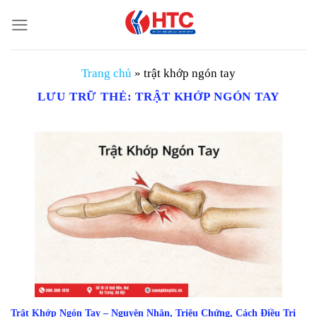
Chuyển
đến
nội
dung
Trang chủ
»
trật khớp ngón tay
LƯU TRỮ THẺ:
TRẬT KHỚP NGÓN TAY
Trật Khớp Ngón Tay – Nguyên Nhân, Triệu Chứng, Cách Điều Trị