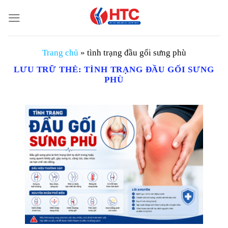
Chuyển
đến
nội
dung
Trang chủ
»
tình trạng đầu gối sưng phù
LƯU TRỮ THẺ:
TÌNH TRẠNG ĐẦU GỐI SƯNG
PHÙ