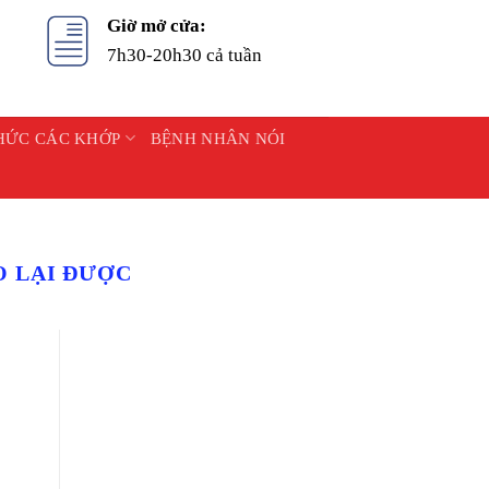
Giờ mở cửa:
7h30-20h30 cả tuần
HỨC CÁC KHỚP
BỆNH NHÂN NÓI
O LẠI ĐƯỢC