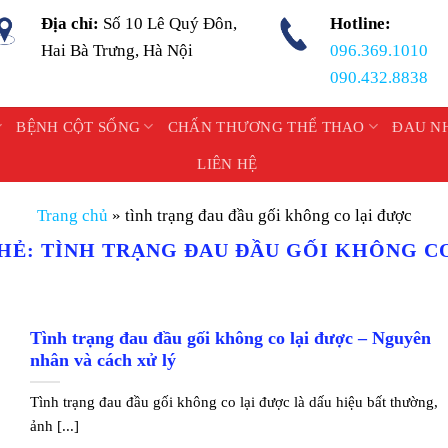
Địa chỉ:
Số 10 Lê Quý Đôn,
Hotline:
Hai Bà Trưng, Hà Nội
096.369.1010
090.432.8838
BỆNH CỘT SỐNG
CHẤN THƯƠNG THỂ THAO
ĐAU N
LIÊN HỆ
Trang chủ
»
tình trạng đau đầu gối không co lại được
THẺ:
TÌNH TRẠNG ĐAU ĐẦU GỐI KHÔNG C
Tình trạng đau đầu gối không co lại được – Nguyên
nhân và cách xử lý
Tình trạng đau đầu gối không co lại được là dấu hiệu bất thường,
ảnh [...]