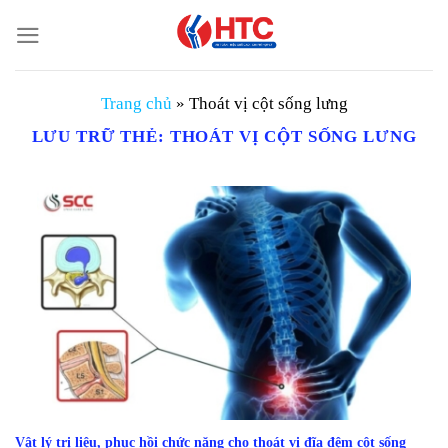
Chuyển
đến
nội
dung
Trang chủ
»
Thoát vị cột sống lưng
LƯU TRỮ THẺ:
THOÁT VỊ CỘT SỐNG LƯNG
Vật lý trị liệu, phục hồi chức năng cho thoát vị đĩa đệm cột sống