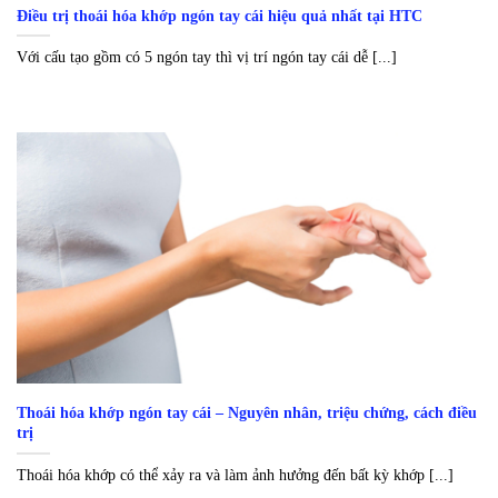
Điều trị thoái hóa khớp ngón tay cái hiệu quả nhất tại HTC
Với cấu tạo gồm có 5 ngón tay thì vị trí ngón tay cái dễ [...]
Thoái hóa khớp ngón tay cái – Nguyên nhân, triệu chứng, cách điều
trị
Thoái hóa khớp có thể xảy ra và làm ảnh hưởng đến bất kỳ khớp [...]